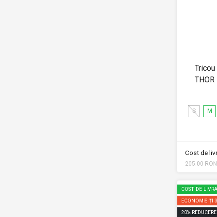
Tricou
THOR
S
M
Cost de li
205.00 RON
COST DE LIVRA
ECONOMISIȚI
20
%
REDUCERE