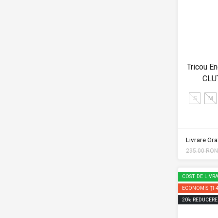
Tricou E
CLU
S
M
Livrare Grat
295.00 RON
COST DE LIVRA
ECONOMISIȚI
20
%
REDUCERE