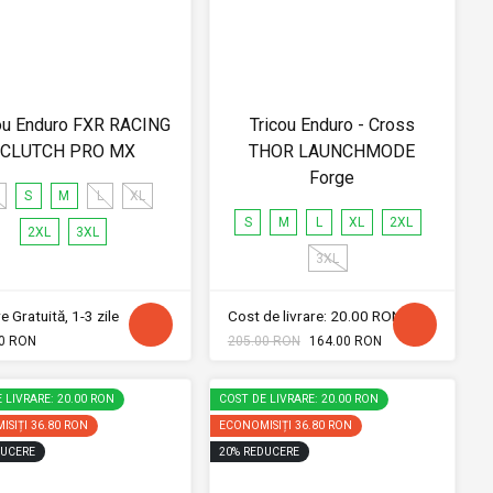
ou Enduro FXR RACING
Tricou Enduro - Cross
CLUTCH PRO MX
THOR LAUNCHMODE
Forge
S
M
L
XL
S
M
L
XL
2XL
2XL
3XL
3XL
e Gratuită, 1-3 zile
Cost de livrare: 20.00 RON
0 RON
205.00 RON
164.00 RON
 LIVRARE: 20.00 RON
COST DE LIVRARE: 20.00 RON
ISIȚI
36.80 RON
ECONOMISIȚI
36.80 RON
UCERE
20
%
REDUCERE