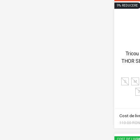
9
%
REDUCERE
Tricou
THOR S
S
M
3
Cost de li
110.00 RON
COST DE LIVRA