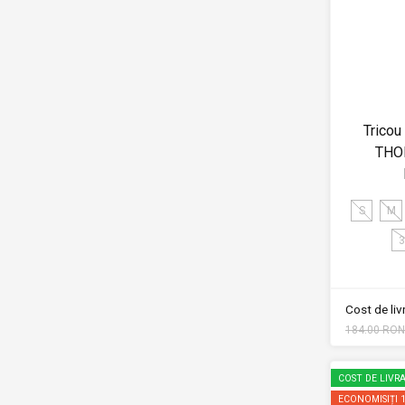
Tricou
THO
S
M
3
Cost de li
184.00 RON
COST DE LIVRA
ECONOMISIȚI