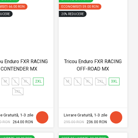
ISIȚI
66.00 RON
ECONOMISIȚI
59.00 RON
UCERE
20
%
REDUCERE
ou Enduro FXR RACING
Tricou Enduro FXR RACING
CONTENDER MX
OFF-ROAD MX
M
L
XL
2XL
M
L
XL
2XL
3XL
3XL
e Gratuită, 1-3 zile
Livrare Gratuită, 1-3 zile
0 RON
264.00 RON
295.00 RON
236.00 RON