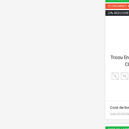
ECONOMISIȚI
20
%
REDUCERE
Tricou E
C
S
M
Cost de li
246.00 RON