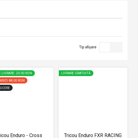
Tip afișare
 LIVRARE: 20.00 RON
LIVRARE GRATUITĂ
ISIȚI
88.00 RON
UCERE
ricou Enduro - Cross
Tricou Enduro FXR RACING