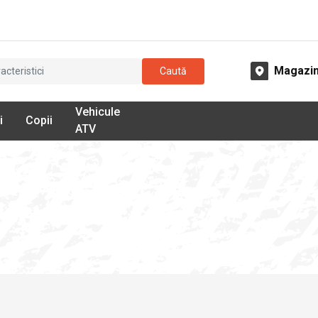
Magazi
Caută
Vehicule
i
Copii
ATV