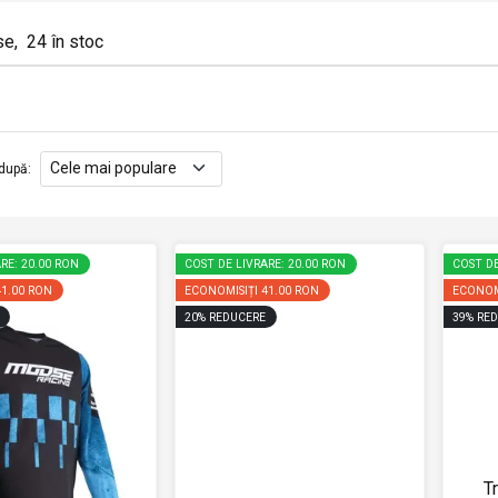
se
,
24
în stoc
după
:
RE: 20.00 RON
COST DE LIVRARE: 20.00 RON
COST DE
41.00 RON
ECONOMISIȚI
41.00 RON
ECONOM
20
%
REDUCERE
39
%
RED
T