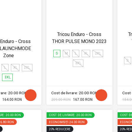
Tricou Enduro - Cross
T
 Enduro - Cross
THOR PULSE MONO 2023
 LAUNCHMODE
S
M
L
XL
2XL
Zone
S
3XL
L
XL
2XL
3XL
vrare: 20.00 RON
Cost de livrare: 20.00 RON
Cost 
164.00 RON
209.00 RON
167.00 RON
184.0
RE: 20.00 RON
COST DE LIVRARE: 20.00 RON
COST DE
36.80 RON
ECONOMISIȚI
24.00 RON
ECONOM
20
%
REDUCERE
20
%
RED