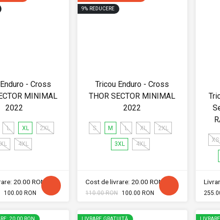
9
%
REDUCERE
 Enduro - Cross
Tricou Enduro - Cross
ECTOR MINIMAL
THOR SECTOR MINIMAL
Tri
2022
2022
Se
R
L
XL
2XL
S
M
L
XL
2XL
XS
XL
4XL
3XL
4XL
vrare: 20.00 RON
Cost de livrare: 20.00 RON
Livrar
100.00 RON
110.00 RON
100.00 RON
255.0
RE: 20.00 RON
LIVRARE GRATUITĂ
LIVRAR