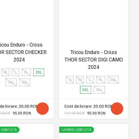
ricou Enduro - Cross
OR SECTOR CHECKER
Tricou Enduro - Cross
2024
THOR SECTOR DIGI CAMO
2024
M
L
XL
2XL
S
M
L
XL
2XL
3XL
4XL
3XL
4XL
de livrare: 20.00 RON
Cost de livrare: 20.00 RON
0 RON
95.00 RON
119.00 RON
95.00 RON
E GRATUITĂ
LIVRARE GRATUITĂ