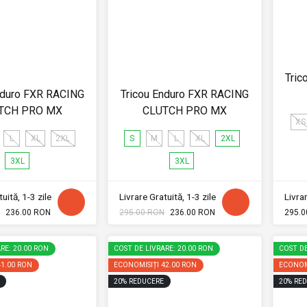
Tric
nduro FXR RACING
Tricou Enduro FXR RACING
TCH PRO MX
CLUTCH PRO MX
XS
L
XL
2XL
S
M
L
XL
2XL
3XL
3XL
uită, 1-3 zile
Livrare Gratuită, 1-3 zile
Livrar
236.00 RON
295.00 RON
236.00 RON
295.0
RE: 20.00 RON
COST DE LIVRARE: 20.00 RON
COST DE
41.00 RON
ECONOMISIȚI
42.00 RON
ECONOM
20
%
REDUCERE
20
%
RED