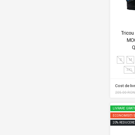
Tricou
MO
Q
S
M
3XL
Cost de li
205.00 RON
LIVRARE GRAT
ECONOMISIȚI
20
%
REDUCERE