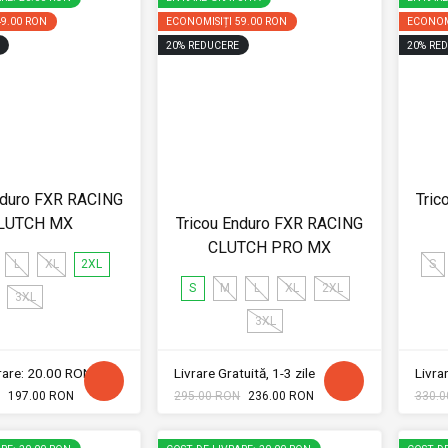
49.00 RON
ECONOMISIȚI
59.00 RON
ECONOM
20
%
REDUCERE
20
%
RED
nduro FXR RACING
Tric
LUTCH MX
Tricou Enduro FXR RACING
CLUTCH PRO MX
L
XL
2XL
S
S
M
L
XL
2XL
3XL
3XL
vrare: 20.00 RON
Livrare Gratuită, 1-3 zile
Livrar
197.00 RON
295.00 RON
236.00 RON
330.0