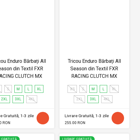
cou Enduro Bărbați All
Tricou Enduro Bărbați All
ason din Textil FXR
Season din Textil FXR
ACING CLUTCH MX
RACING CLUTCH MX
S
M
L
XL
XS
S
M
L
XL
2XL
3XL
4XL
2XL
3XL
4XL
e Gratuită, 1-3 zile
Livrare Gratuită, 1-3 zile
0 RON
255.00 RON
E GRATUITĂ
LIVRARE GRATUITĂ