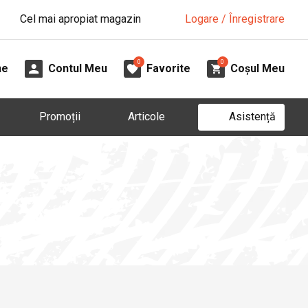
Cel mai apropiat magazin
Logare / Înregistrare
0
0
ne
Contul Meu
Favorite
Coșul Meu
Asistență
Promoții
Articole