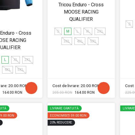
Tricou Enduro - Cross
MOOSE RACING
QUALIFIER
S
S
M
L
XL
2XL
 Enduro - Cross
OSE RACING
3XL
4XL
5XL
UALIFIER
L
XL
2XL
4XL
5XL
vrare: 20.00 RON
Cost de livrare: 20.00 RON
Cost 
164.00 RON
205.00 RON
164.00 RON
225.0
UITĂ
LIVRARE GRATUITĂ
LIVRAR
59.00 RON
ECONOMISIȚI
59.00 RON
20
%
REDUCERE