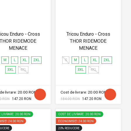
ricou Enduro - Cross
Tricou Enduro - Cross
THOR RIDEMODE
THOR RIDEMODE
MENACE
MENACE
M
L
XL
2XL
S
M
L
XL
2XL
3XL
4XL
3XL
4XL
de livrare: 20.00 RON
Cost de livrare: 20.00 RON
0 RON
147.20 RON
184.00 RON
147.20 RON
 LIVRARE: 20.00 RON
COST DE LIVRARE: 20.00 RON
ISIȚI
24.00 RON
ECONOMISIȚI
24.00 RON
UCERE
20
%
REDUCERE