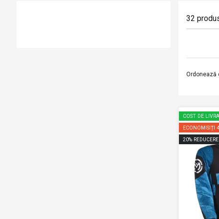
32
produ
Ordonează 
COST DE LIVRA
ECONOMISIȚI
20
%
REDUCERE