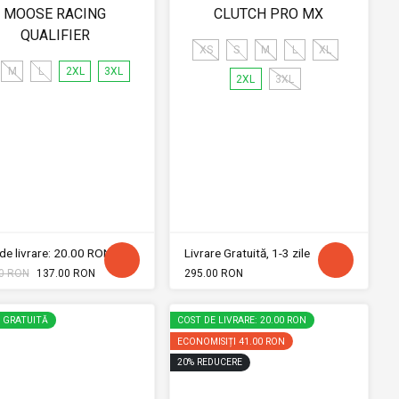
MOOSE RACING
CLUTCH PRO MX
QUALIFIER
XS
S
M
L
XL
M
L
2XL
3XL
2XL
3XL
de livrare: 20.00 RON
Livrare Gratuită, 1-3 zile
0 RON
137.00 RON
295.00 RON
E GRATUITĂ
COST DE LIVRARE: 20.00 RON
ECONOMISIȚI
41.00 RON
20
%
REDUCERE