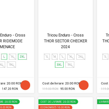
 Enduro - Cross
Tricou Enduro - Cross
T
R RIDEMODE
THOR SECTOR CHECKER
TH
MENACE
2024
L
XL
2XL
S
M
L
XL
2XL
S
XL
4XL
3XL
4XL
vrare: 20.00 RON
Cost de livrare: 20.00 RON
Cost 
147.20 RON
119.00 RON
95.00 RON
119.0
RE: 20.00 RON
COST DE LIVRARE: 20.00 RON
LIVRAR
10.00 RON
ECONOMISIȚI
10.00 RON