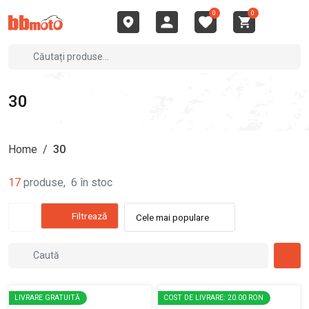
0
0
30
Home
/
30
17
produse
,
6
în stoc
Filtrează
Cele mai populare
LIVRARE GRATUITĂ
COST DE LIVRARE: 20.00 RON