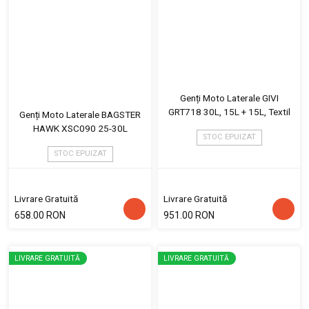
Genți Moto Laterale GIVI
GRT718 30L, 15L + 15L, Textil
Genți Moto Laterale BAGSTER
HAWK XSC090 25-30L
STOC EPUIZAT
STOC EPUIZAT
Livrare Gratuită
Livrare Gratuită
658.00 RON
951.00 RON
LIVRARE GRATUITĂ
LIVRARE GRATUITĂ