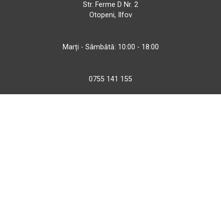
Str. Ferme D Nr. 2
Otopeni, Ilfov
Marți - Sâmbătă: 10:00 - 18:00
0755 141 155
otopeni@bbmoto.ro
Magazin
Câmpulung M.
Str. Valea Seacă nr. 5
Câmpulung Moldovenesc, Suceava