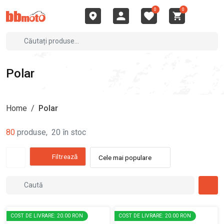
0
0
Polar
Home
/
Polar
80
produse
,
20
în stoc
Filtrează
Cele mai populare
COST DE LIVRARE: 20.00 RON
COST DE LIVRARE: 20.00 RON