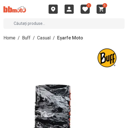
0
0
Home
/
Buff
/
Casual
/
Eșarfe Moto