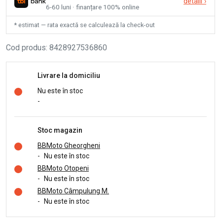
detalii
›
6-60 luni · finanțare 100% online
* estimat — rata exactă se calculează la check-out
Cod produs
:
8428927536860
Livrare la domiciliu
Nu este în stoc
-
Stoc magazin
BBMoto Gheorgheni
-
Nu este în stoc
BBMoto Otopeni
-
Nu este în stoc
BBMoto Câmpulung M.
-
Nu este în stoc