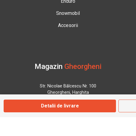
Enduro
Snowmobil
Accesorii
Magazin
Gheorgheni
Str. Nicolae Bălcescu Nr. 100
Gheorgheni, Harghita
Detalii de livrare
Marți - Sâmbătă: 09:00 - 17:00
0745 153 295