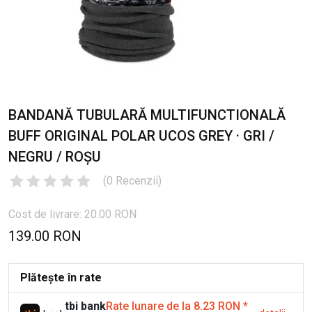
BANDANĂ TUBULARĂ MULTIFUNCTIONALĂ
BUFF ORIGINAL POLAR UCOS GREY · GRI /
NEGRU / ROȘU
(
0
Recenzii
)
Cost de livrare: 20.00 RON
139.00 RON
Plătește în rate
tbi bank
Rate lunare de la 8.23 RON
*