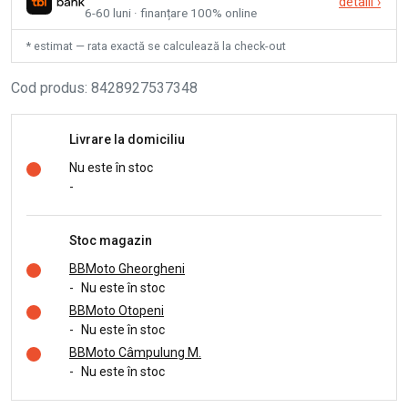
detalii
›
6-60 luni · finanțare 100% online
* estimat — rata exactă se calculează la check-out
Cod produs
:
8428927537348
Livrare la domiciliu
Nu este în stoc
-
Stoc magazin
BBMoto Gheorgheni
-
Nu este în stoc
BBMoto Otopeni
-
Nu este în stoc
BBMoto Câmpulung M.
-
Nu este în stoc