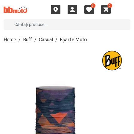
0
0
Home
/
Buff
/
Casual
/
Eșarfe Moto