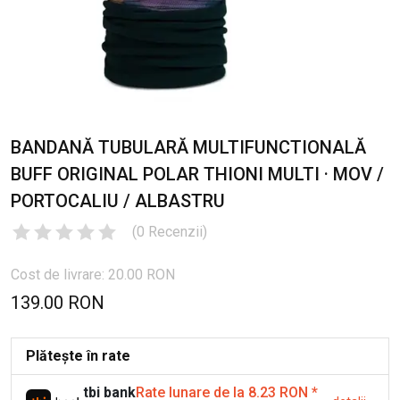
BANDANĂ TUBULARĂ MULTIFUNCTIONALĂ
BUFF ORIGINAL POLAR THIONI MULTI · MOV /
PORTOCALIU / ALBASTRU
(
0
Recenzii
)
Cost de livrare: 20.00 RON
139.00 RON
Plătește în rate
tbi bank
Rate lunare de la 8.23 RON
*