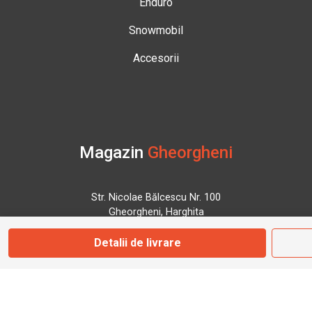
Enduro
Snowmobil
Accesorii
Magazin
Gheorgheni
Str. Nicolae Bălcescu Nr. 100
Gheorgheni, Harghita
Detalii de livrare
Marți - Sâmbătă: 09:00 - 17:00
0745 153 295