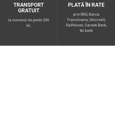
TRANSPORT
PLATĂ ÎN RATE
GRATUIT
prin BRD, Banca
Transilvania, Unicredit,
la comenzi de peste 200
Raiffeisen, Garanti Bank,
lei.
tbi bank