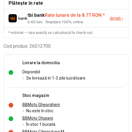
Plătește în rate
tbi bank
Rate lunare de la 8.77 RON
*
detalii
›
6-60 luni · finanțare 100% online
* estimat — rata exactă se calculează la check-out
Cod produs
:
26012700
Livrare la domiciliu
Disponibil
-
Se livrează în 1-3 zile lucrătoare.
Stoc magazin
BBMoto Gheorgheni
-
Nu este în stoc
BBMoto Otopeni
-
În stoc 1 bucată
BBMoto Câmpulung M.