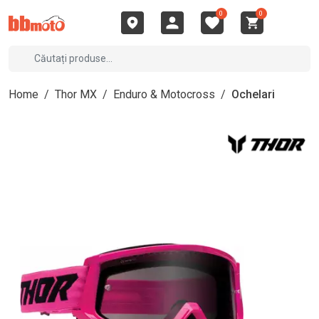
0
0
Home
/
Thor MX
/
Enduro & Motocross
/
Ochelari