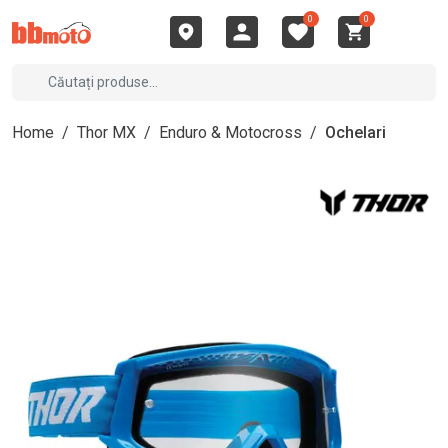
0
0
Home
/
Thor MX
/
Enduro & Motocross
/
Ochelari