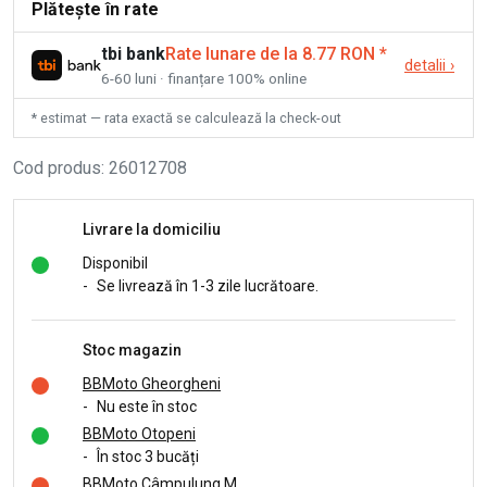
Plătește în rate
tbi bank
Rate lunare de la 8.77 RON
*
detalii
›
6-60 luni · finanțare 100% online
* estimat — rata exactă se calculează la check-out
Cod produs
:
26012708
Livrare la domiciliu
Disponibil
-
Se livrează în 1-3 zile lucrătoare.
Stoc magazin
BBMoto Gheorgheni
-
Nu este în stoc
BBMoto Otopeni
-
În stoc 3 bucăți
BBMoto Câmpulung M.