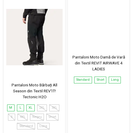
Pantaloni Moto Damă de Vară
din Textil REVIT AIRWAVE 4
LADIES
Standard
Short
Long
Pantaloni Moto Bărbați All
Season din Textil REV'IT!
Tectonic H2O
M
L
XL
2XL
3XL
S
4XL
Negru
Short
Standard
Long