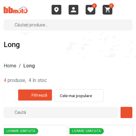
0
0
Long
Home
/
Long
4
produse
,
4
în stoc
Filtrează
Cele mai populare
LIVRARE GRATUITĂ
LIVRARE GRATUITĂ