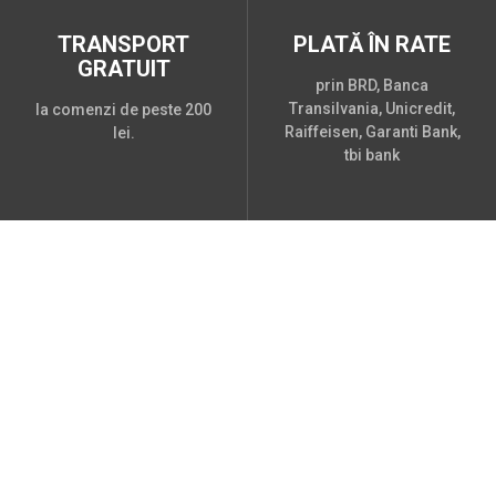
TRANSPORT
PLATĂ ÎN RATE
GRATUIT
prin BRD, Banca
Transilvania, Unicredit,
la comenzi de peste 200
Raiffeisen, Garanti Bank,
lei.
tbi bank