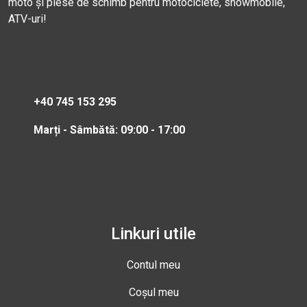
moto și piese de schimb pentru motociclete, snowmobile,
ATV-uri!
+40 745 153 295
Marți - Sâmbătă: 09:00 - 17:00
Linkuri utile
Contul meu
Coșul meu