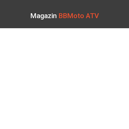
Magazin
BBMoto ATV
Str. Nicolae Bălcescu Nr. 100
Gheorgheni, Harghita
Luni - Sâmbătă: 09:00 - 17:00
+40 740 133 688
atv@bbmoto.ro