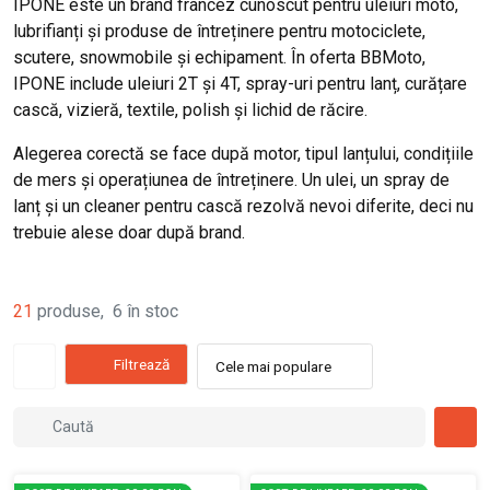
IPONE este un brand francez cunoscut pentru uleiuri moto,
lubrifianți și produse de întreținere pentru motociclete,
scutere, snowmobile și echipament. În oferta BBMoto,
IPONE include uleiuri 2T și 4T, spray-uri pentru lanț, curățare
cască, vizieră, textile, polish și lichid de răcire.
Alegerea corectă se face după motor, tipul lanțului, condițiile
de mers și operațiunea de întreținere. Un ulei, un spray de
lanț și un cleaner pentru cască rezolvă nevoi diferite, deci nu
trebuie alese doar după brand.
21
produse
,
6
în stoc
Filtrează
Cele mai populare