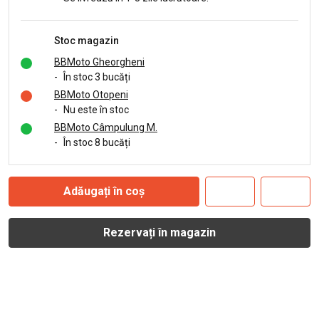
Stoc magazin
BBMoto Gheorgheni
-
În stoc 3 bucăți
BBMoto Otopeni
-
Nu este în stoc
BBMoto Câmpulung M.
-
În stoc 8 bucăți
Adăugați în coș
Rezervați în magazin