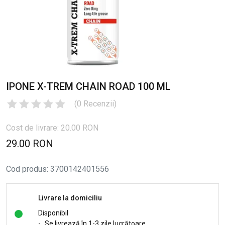
IPONE X-TREM CHAIN ROAD 100 ML
(
0
Recenzii
)
Cost de livrare: 20.00 RON
29.00 RON
Cod produs
:
3700142401556
Livrare la domiciliu
Disponibil
-
Se livrează în 1-3 zile lucrătoare.