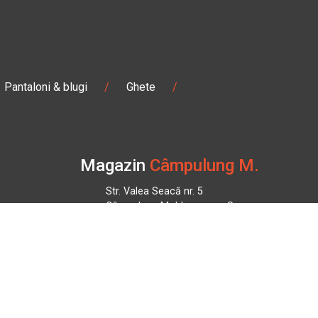
Pantaloni & blugi
/
Ghete
/
Magazin
Câmpulung M.
Str. Valea Seacă nr. 5
Câmpulung Moldovenesc, Suceava
:00
Marți - Sâmbătă: 10:00 - 18:00
0728 210 192
campulung.moldovenesc@bbmoto.ro