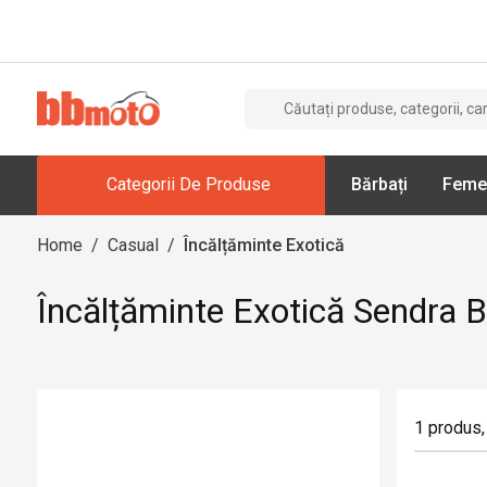
Categorii De Produse
Bărbați
Feme
Home
/
Casual
/
Încălțăminte Exotică
Încălțăminte Exotică Sendra 
1
produs
,