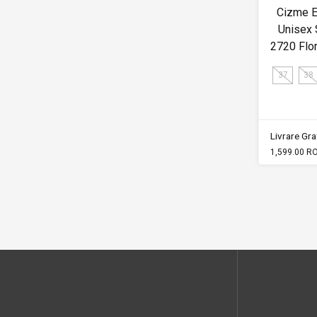
Cizme E
Unisex
2720 Flor
37
38
Livrare Grat
1,599.00 R