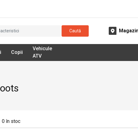
Magazi
Caută
Vehicule
i
Copii
ATV
Boots
0
în stoc