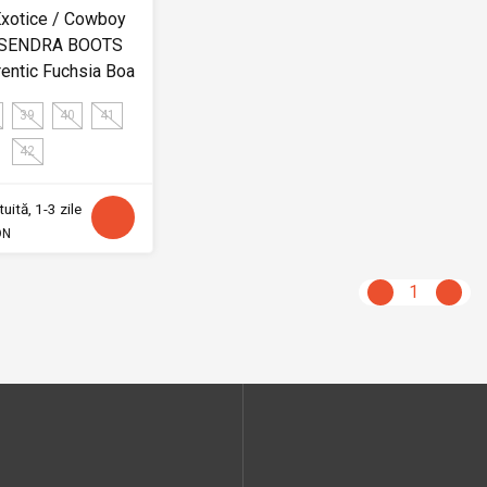
xotice / Cowboy
 SENDRA BOOTS
entic Fuchsia Boa
39
40
41
42
uită, 1-3 zile
ON
1