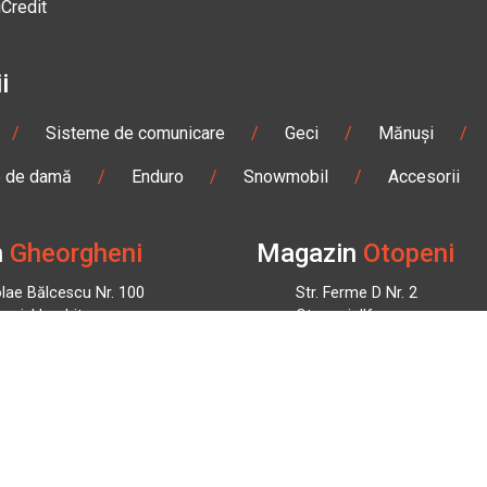
iCredit
i
/
Sisteme de comunicare
/
Geci
/
Mănuși
/
e de damă
/
Enduro
/
Snowmobil
/
Accesorii
n
Gheorgheni
Magazin
Otopeni
olae Bălcescu Nr. 100
Str. Ferme D Nr. 2
eni, Harghita
Otopeni, Ilfov
Sâmbătă: 09:00 - 17:00
Marți - Sâmbătă: 10:00 - 18
3 295
0755 141 155
bmoto.ro
otopeni@bbmoto.ro