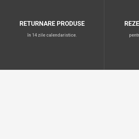
RETURNARE PRODUSE
REZ
în 14 zile calendaristice.
pent