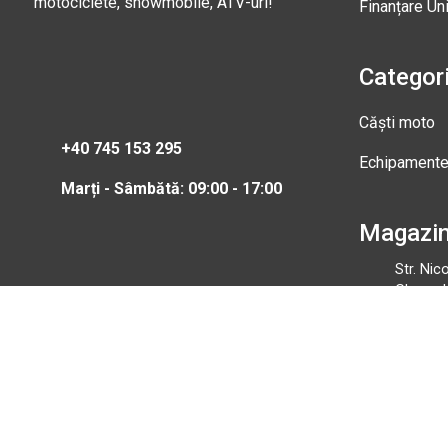
motociclete, snowmobile, ATV-uri!
Finanțare Un
Categori
Căști moto
+40 745 153 295
Echipament
Marți - Sâmbătă: 09:00 - 17:00
Magazi
Str. Nic
Gheorgh
Marți - 
0745 15
info@b