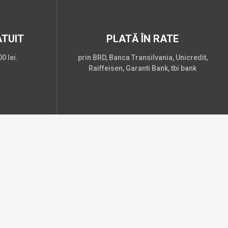
TUIT
PLATĂ ÎN RATE
0 lei.
prin BRD, Banca Transilvania, Unicredit,
Raiffeisen, Garanti Bank, tbi bank