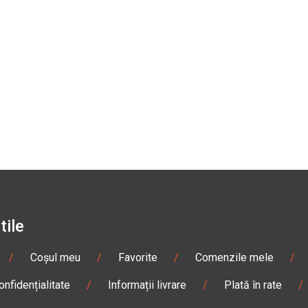
tile
/
Coșul meu
/
Favorite
/
Comenzile mele
/
onfidențialitate
/
Informații livrare
/
Plată în rate
/