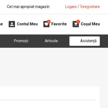
Cel mai apropiat magazin
Logare / Înregistrare
0
0
ne
Contul Meu
Favorite
Coșul Meu
Asistență
Promoții
Articole