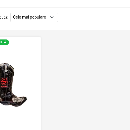
după
:
UITĂ