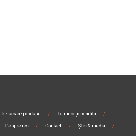
Returnare produse
/
Termeni și condiții
/
Despre noi
/
Contact
/
Știri & media
/