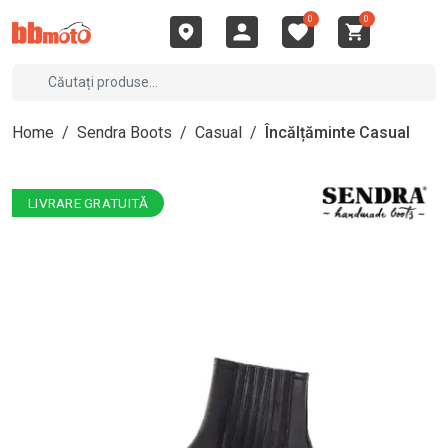
0
0
Home
/
Sendra Boots
/
Casual
/
Încălțăminte Casual
LIVRARE GRATUITĂ