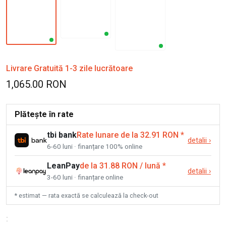
Livrare Gratuită 1-3 zile lucrătoare
1,065.00 RON
Plătește în rate
tbi bank
Rate lunare de la 32.91 RON
*
detalii
›
6-60 luni · finanțare 100% online
LeanPay
de la 31.88 RON / lună
*
detalii
›
3-60 luni · finanțare online
* estimat — rata exactă se calculează la check-out
: