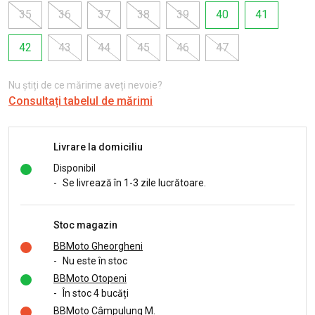
35
36
37
38
39
40
41
42
43
44
45
46
47
Nu știți de ce mărime aveți nevoie?
Consultați tabelul de mărimi
Livrare la domiciliu
Disponibil
-
Se livrează în 1-3 zile lucrătoare.
Stoc magazin
BBMoto Gheorgheni
-
Nu este în stoc
BBMoto Otopeni
-
În stoc 4 bucăți
BBMoto Câmpulung M.