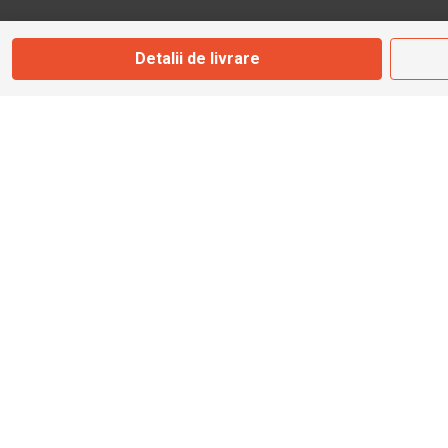
Marți - Sâmbătă: 09:00 - 17:00
Detalii de livrare
0745 153 295
info@bbmoto.ro
Magazin
Otopeni
Str. Ferme D Nr. 2
Otopeni, Ilfov