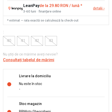
LeanPay
de la 29.80 RON / lună
*
detalii
›
3-60 luni · finanțare online
* estimat — rata exactă se calculează la check-out
:
40
41
42
43
Nu știți de ce mărime aveți nevoie?
Consultați tabelul de mărimi
Livrare la domiciliu
Nu este în stoc
-
Stoc magazin
BBMoto Gheorgheni