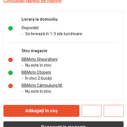
Consultați tabelul de mărimi
Livrare la domiciliu
Disponibil
-
Se livrează în 1-3 zile lucrătoare.
Stoc magazin
BBMoto Gheorgheni
-
Nu este în stoc
BBMoto Otopeni
-
În stoc 2 bucăți
BBMoto Câmpulung M.
-
Nu este în stoc
Adăugați în coș