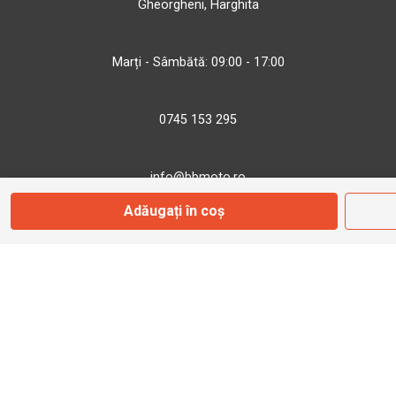
Gheorgheni, Harghita
Marți - Sâmbătă: 09:00 - 17:00
0745 153 295
info@bbmoto.ro
Adăugați în coș
Magazin
Otopeni
Str. Ferme D Nr. 2
Otopeni, Ilfov