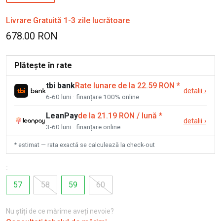
Livrare Gratuită 1-3 zile lucrătoare
678.00 RON
Plătește în rate
tbi bank
Rate lunare de la 22.59 RON
*
detalii
›
6-60 luni · finanțare 100% online
LeanPay
de la 21.19 RON / lună
*
detalii
›
3-60 luni · finanțare online
* estimat — rata exactă se calculează la check-out
:
57
58
59
60
Nu știți de ce mărime aveți nevoie?