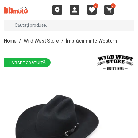
0
0
Home
/
Wild West Store
/
Îmbrăcăminte Western
LIVRARE GRATUITĂ