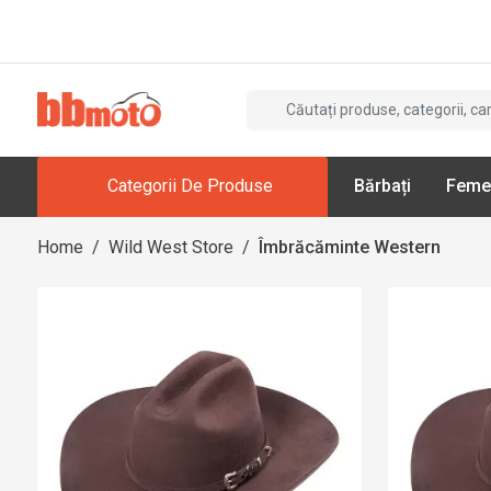
Categorii De Produse
Bărbați
Feme
Home
/
Wild West Store
/
Îmbrăcăminte Western