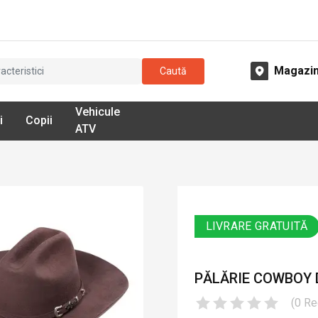
Magazi
Caută
Vehicule
i
Copii
ATV
LIVRARE GRATUITĂ
PĂLĂRIE COWBOY 
(
0
Re