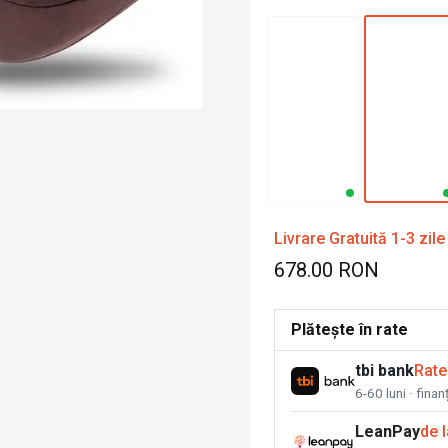
Livrare Gratuită 1-3 zile
678.00 RON
Plătește în rate
tbi bank
Rate
6-60 luni · fina
LeanPay
de 