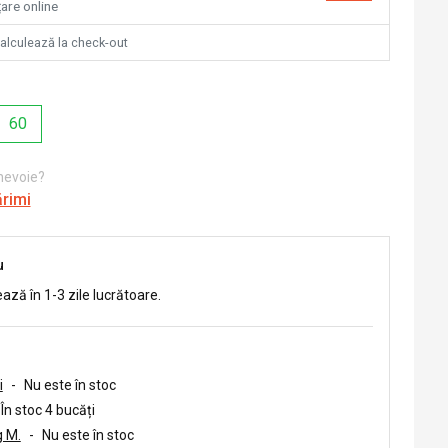
țare online
calculează la check-out
60
 nevoie?
ărimi
u
ează în 1-3 zile lucrătoare.
i
-
Nu este în stoc
În stoc 4 bucăți
 M.
-
Nu este în stoc