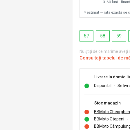
3-60 luni · finan
* estimat — rata exactă se 
:
57
58
59
Nu știți de ce mărime aveți
Consultați tabelul de m
Livrare la domicili
Disponibil
-
Se livr
Stoc magazin
BBMoto Gheorghen
BBMoto Otopeni
-
BBMoto Câmpulung