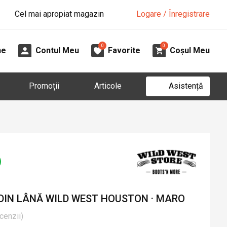
Cel mai apropiat magazin
Logare / Înregistrare
0
0
ne
Contul Meu
Favorite
Coșul Meu
Asistență
Promoții
Articole
DIN LÂNĂ WILD WEST HOUSTON · MARO
cenzii
)