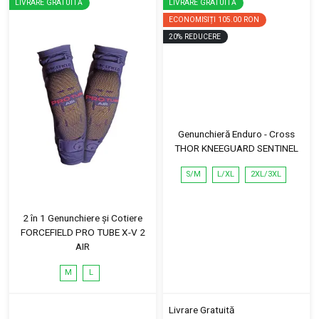
LIVRARE GRATUITĂ
LIVRARE GRATUITĂ
ECONOMISIȚI
105.00 RON
20
%
REDUCERE
Genunchieră Enduro - Cross
THOR KNEEGUARD SENTINEL
S/M
L/XL
2XL/3XL
2 în 1 Genunchiere și Cotiere
FORCEFIELD PRO TUBE X-V 2
AIR
M
L
Livrare Gratuită