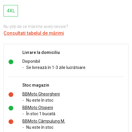
:
4XL
Nu știți de ce mărime aveți nevoie?
Consultați tabelul de mărimi
Livrare la domiciliu
Disponibil
-
Se livrează în 1-3 zile lucrătoare.
Stoc magazin
BBMoto Gheorgheni
-
Nu este în stoc
BBMoto Otopeni
-
În stoc 1 bucată
BBMoto Câmpulung M.
-
Nu este în stoc