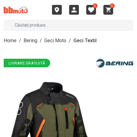
0
0
Home
/
Bering
/
Geci Moto
/
Geci Textil
LIVRARE GRATUITĂ