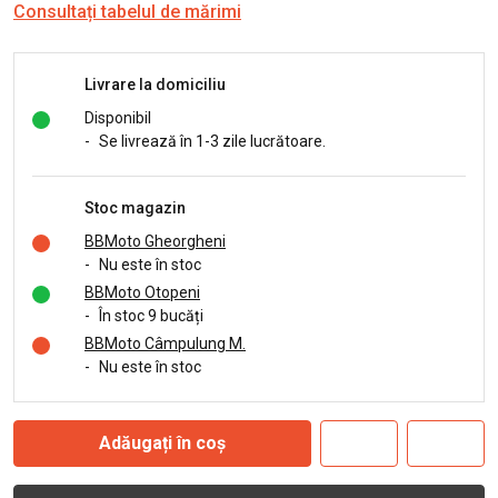
Consultați tabelul de mărimi
Livrare la domiciliu
Disponibil
-
Se livrează în 1-3 zile lucrătoare.
Stoc magazin
BBMoto Gheorgheni
-
Nu este în stoc
BBMoto Otopeni
-
În stoc 9 bucăți
BBMoto Câmpulung M.
-
Nu este în stoc
Adăugați în coș