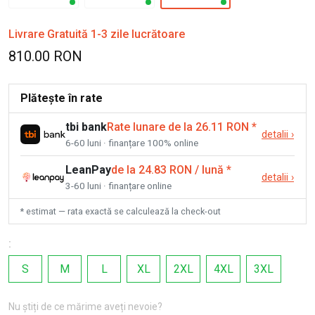
Livrare Gratuită 1-3 zile lucrătoare
810.00 RON
Plătește în rate
tbi bank
Rate lunare de la 26.11 RON
*
detalii
›
6-60 luni · finanțare 100% online
LeanPay
de la 24.83 RON / lună
*
detalii
›
3-60 luni · finanțare online
* estimat — rata exactă se calculează la check-out
:
S
M
L
XL
2XL
4XL
3XL
Nu știți de ce mărime aveți nevoie?