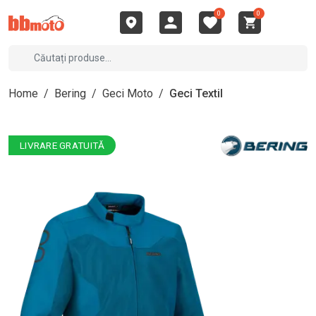
0
0
Home
/
Bering
/
Geci Moto
/
Geci Textil
LIVRARE GRATUITĂ