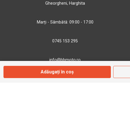
Gheorgheni, Harghita
Marți - Sâmbătă: 09:00 - 17:00
0745 153 295
info@bbmoto.ro
Adăugați în coș
Magazin
Otopeni
Str. Ferme D Nr. 2
Otopeni, Ilfov