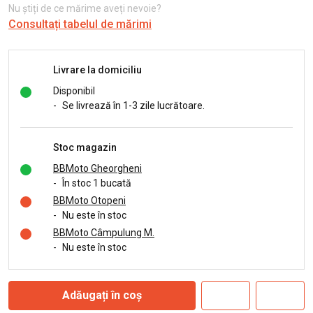
Nu știți de ce mărime aveți nevoie?
Consultați tabelul de mărimi
Livrare la domiciliu
Disponibil
-
Se livrează în 1-3 zile lucrătoare.
Stoc magazin
BBMoto Gheorgheni
-
În stoc 1 bucată
BBMoto Otopeni
-
Nu este în stoc
BBMoto Câmpulung M.
-
Nu este în stoc
Adăugați în coș