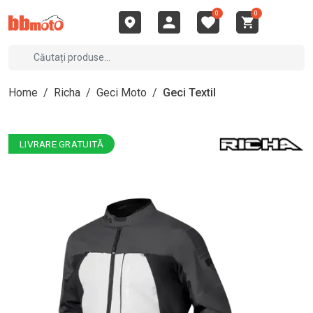
0
0
Home
/
Richa
/
Geci Moto
/
Geci Textil
LIVRARE GRATUITĂ