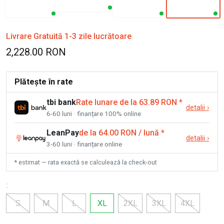
Livrare Gratuită 1-3 zile lucrătoare
2,228.00 RON
Plătește în rate
tbi bank
Rate lunare de la 63.89 RON
*
detalii
›
6-60 luni · finanțare 100% online
LeanPay
de la 64.00 RON / lună
*
detalii
›
3-60 luni · finanțare online
* estimat — rata exactă se calculează la check-out
:
S
M
L
XL
2XL
3XL
4XL