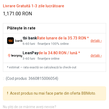
Livrare Gratuită 1-3 zile lucrătoare
1,171.00 RON
Plătește în rate
tbi bank
Rate lunare de la 35.73 RON
*
detalii
›
6-60 luni · finanțare 100% online
LeanPay
de la 34.80 RON / lună
*
detalii
›
3-60 luni · finanțare online
* estimat — rata exactă se calculează la check-out
:
(
Cod produs
:
3660815006054
)
!
Acest produs nu mai face parte din oferta BBMoto.
Nu știți de ce mărime aveți nevoie?