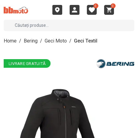
0
0
Home
/
Bering
/
Geci Moto
/
Geci Textil
LIVRARE GRATUITĂ