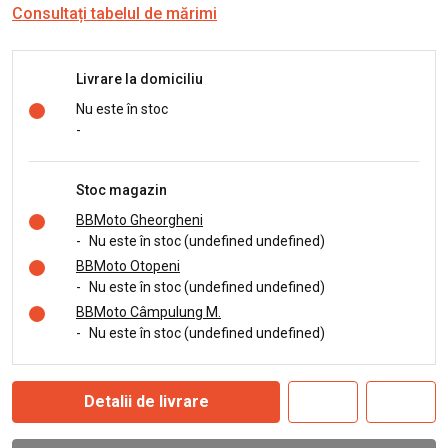
Consultați tabelul de mărimi
Livrare la domiciliu
Nu este în stoc
-
Stoc magazin
BBMoto Gheorgheni
-
Nu este în stoc (undefined undefined)
BBMoto Otopeni
-
Nu este în stoc (undefined undefined)
BBMoto Câmpulung M.
-
Nu este în stoc (undefined undefined)
Detalii de livrare