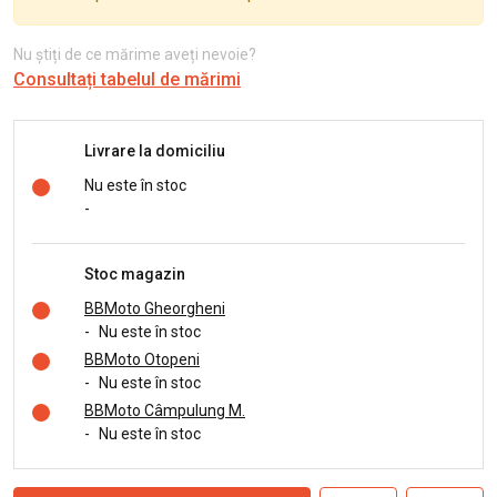
Nu știți de ce mărime aveți nevoie?
Consultați tabelul de mărimi
Livrare la domiciliu
Nu este în stoc
-
Stoc magazin
BBMoto Gheorgheni
-
Nu este în stoc
BBMoto Otopeni
-
Nu este în stoc
BBMoto Câmpulung M.
-
Nu este în stoc