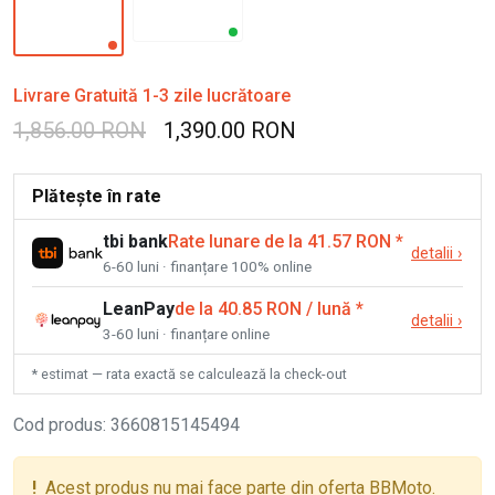
Livrare Gratuită 1-3 zile lucrătoare
1,856.00 RON
1,390.00 RON
Plătește în rate
tbi bank
Rate lunare de la 41.57 RON
*
detalii
›
6-60 luni · finanțare 100% online
LeanPay
de la 40.85 RON / lună
*
detalii
›
3-60 luni · finanțare online
* estimat — rata exactă se calculează la check-out
Cod produs
:
3660815145494
!
Acest produs nu mai face parte din oferta BBMoto.