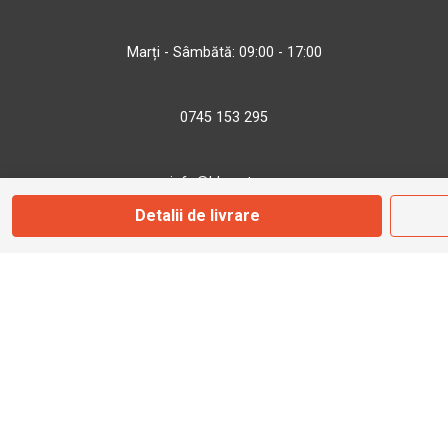
Marți - Sâmbătă: 09:00 - 17:00
0745 153 295
info@bbmoto.ro
Detalii de livrare
Magazin
Otopeni
Str. Ferme D Nr. 2
Otopeni, Ilfov