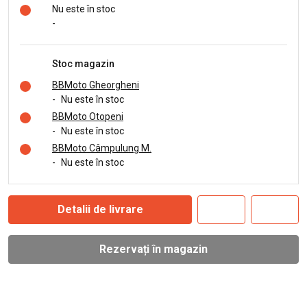
Nu este în stoc
-
Stoc magazin
BBMoto Gheorgheni
-
Nu este în stoc
BBMoto Otopeni
-
Nu este în stoc
BBMoto Câmpulung M.
-
Nu este în stoc
Detalii de livrare
Rezervați în magazin