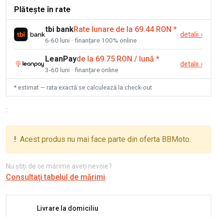
Plătește în rate
tbi bank
Rate lunare de la 69.44 RON
*
detalii
›
6-60 luni · finanțare 100% online
LeanPay
de la 69.75 RON / lună
*
detalii
›
3-60 luni · finanțare online
* estimat — rata exactă se calculează la check-out
:
!
Acest produs nu mai face parte din oferta BBMoto.
Nu știți de ce mărime aveți nevoie?
Consultați tabelul de mărimi
Livrare la domiciliu