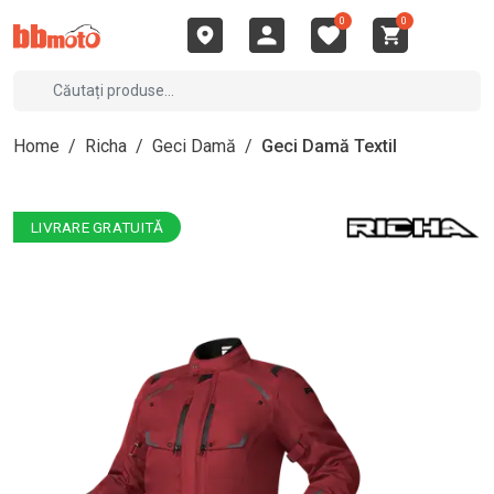
0
0
Home
/
Richa
/
Geci Damă
/
Geci Damă Textil
LIVRARE GRATUITĂ