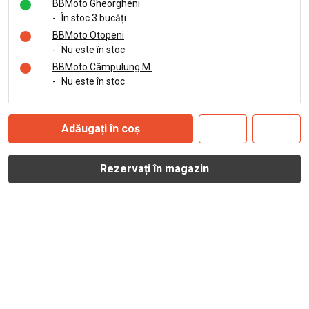
BBMoto Gheorgheni
-
În stoc 3 bucăți
BBMoto Otopeni
-
Nu este în stoc
BBMoto Câmpulung M.
-
Nu este în stoc
Adăugați în coș
Rezervați în magazin