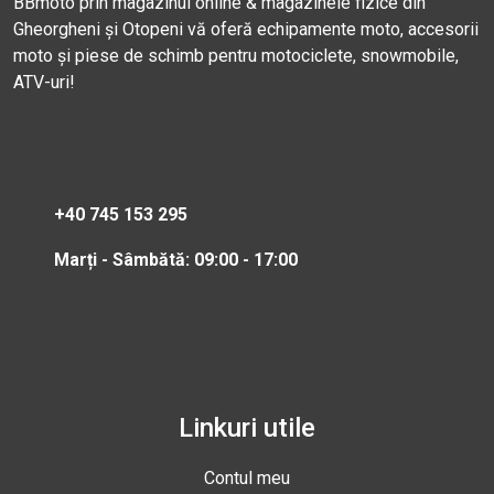
BBmoto prin magazinul online & magazinele fizice din
Gheorgheni și Otopeni vă oferă echipamente moto, accesorii
moto și piese de schimb pentru motociclete, snowmobile,
ATV-uri!
+40 745 153 295
Marți - Sâmbătă: 09:00 - 17:00
Linkuri utile
Contul meu