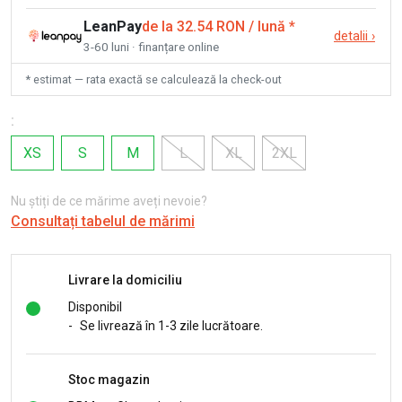
LeanPay
de la 32.54 RON / lună
*
detalii
›
3-60 luni · finanțare online
* estimat — rata exactă se calculează la check-out
:
XS
S
M
L
XL
2XL
Nu știți de ce mărime aveți nevoie?
Consultați tabelul de mărimi
Livrare la domiciliu
Disponibil
-
Se livrează în 1-3 zile lucrătoare.
Stoc magazin