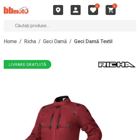
0
0
Home
/
Richa
/
Geci Damă
/
Geci Damă Textil
LIVRARE GRATUITĂ