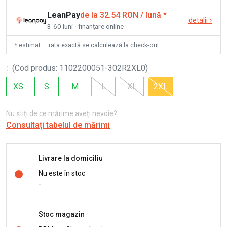
LeanPay
de la 32.54 RON / lună
*
detalii
›
3-60 luni · finanțare online
* estimat — rata exactă se calculează la check-out
:
(
Cod produs
:
1102200051-302R2XL0
)
XS
S
M
L
XL
2XL
Nu știți de ce mărime aveți nevoie?
Consultați tabelul de mărimi
Livrare la domiciliu
Nu este în stoc
-
Stoc magazin