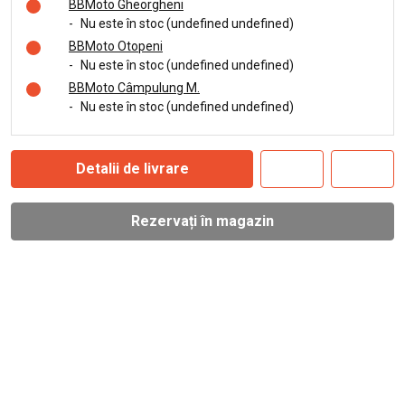
BBMoto Gheorgheni
-
Nu este în stoc (undefined undefined)
BBMoto Otopeni
-
Nu este în stoc (undefined undefined)
BBMoto Câmpulung M.
-
Nu este în stoc (undefined undefined)
Detalii de livrare
Rezervați în magazin