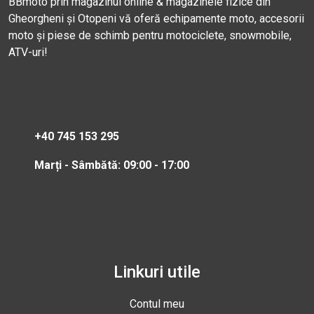
BBmoto prin magazinul online & magazinele fizice din
Gheorgheni și Otopeni vă oferă echipamente moto, accesorii
moto și piese de schimb pentru motociclete, snowmobile,
ATV-uri!
+40 745 153 295
Marți - Sâmbătă: 09:00 - 17:00
Linkuri utile
Contul meu