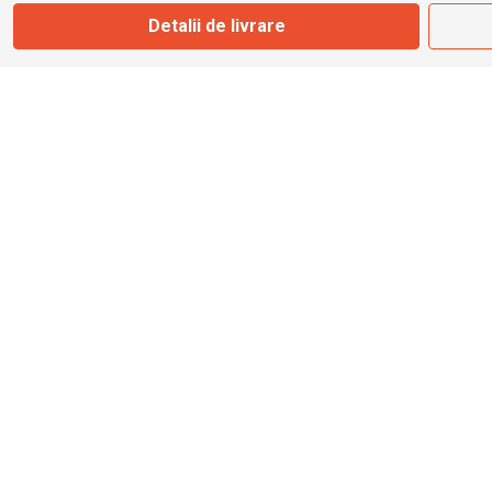
Detalii de livrare
info@bbmoto.ro
Magazin
Otopeni
Str. Ferme D Nr. 2
Otopeni, Ilfov
Marți - Sâmbătă: 10:00 - 18:00
0755 141 155