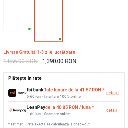
Livrare Gratuită 1-3 zile lucrătoare
1,856.00 RON
1,390.00 RON
Plătește în rate
tbi bank
Rate lunare de la 41.57 RON
*
detalii
›
6-60 luni · finanțare 100% online
LeanPay
de la 40.85 RON / lună
*
detalii
›
3-60 luni · finanțare online
* estimat — rata exactă se calculează la check-out