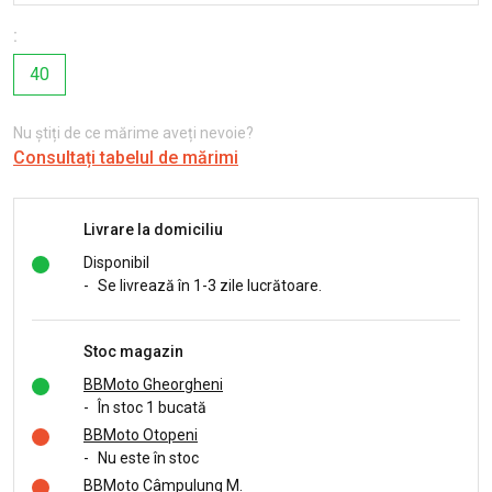
:
40
Nu știți de ce mărime aveți nevoie?
Consultați tabelul de mărimi
Livrare la domiciliu
Disponibil
-
Se livrează în 1-3 zile lucrătoare.
Stoc magazin
BBMoto Gheorgheni
-
În stoc 1 bucată
BBMoto Otopeni
-
Nu este în stoc
BBMoto Câmpulung M.