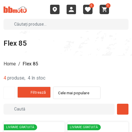
0
0
Flex 85
Home
/
Flex 85
4
produse
,
4
în stoc
Filtrează
Cele mai populare
LIVRARE GRATUITĂ
LIVRARE GRATUITĂ