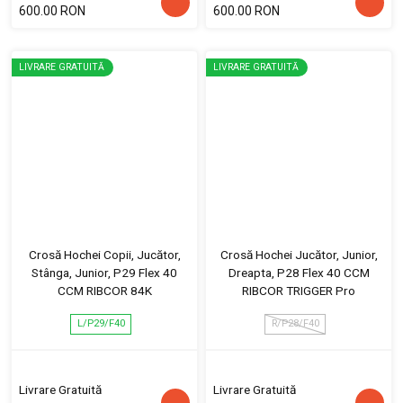
600.00 RON
600.00 RON
LIVRARE GRATUITĂ
LIVRARE GRATUITĂ
Crosă Hochei Copii, Jucător,
Crosă Hochei Jucător, Junior,
Stânga, Junior, P29 Flex 40
Dreapta, P28 Flex 40 CCM
CCM RIBCOR 84K
RIBCOR TRIGGER Pro
L/P29/F40
R/P28/F40
Livrare Gratuită
Livrare Gratuită