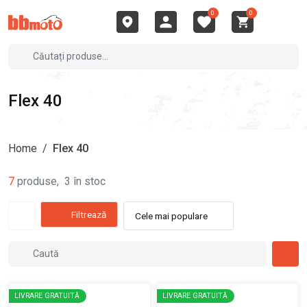
0
0
Flex 40
Home
/
Flex 40
7
produse
,
3
în stoc
Filtrează
Cele mai populare
LIVRARE GRATUITĂ
LIVRARE GRATUITĂ