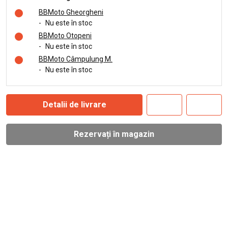
BBMoto Gheorgheni
-
Nu este în stoc
BBMoto Otopeni
-
Nu este în stoc
BBMoto Câmpulung M.
-
Nu este în stoc
Detalii de livrare
Rezervați în magazin