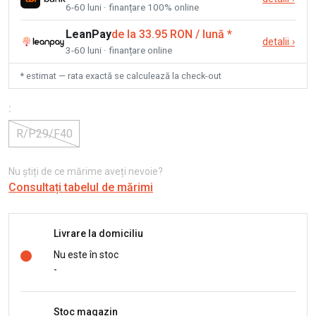
6-60 luni · finanțare 100% online
LeanPay
de la 33.95 RON / lună
*
detalii
›
3-60 luni · finanțare online
* estimat — rata exactă se calculează la check-out
:
R/P29/F40
Nu știți de ce mărime aveți nevoie?
Consultați tabelul de mărimi
Livrare la domiciliu
Nu este în stoc
-
Stoc magazin