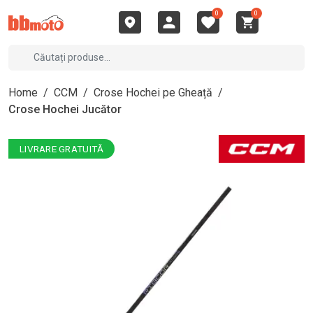
0
0
Home
/
CCM
/
Crose Hochei pe Gheață
/
Crose Hochei Jucător
LIVRARE GRATUITĂ