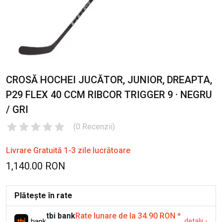
CROSĂ HOCHEI JUCĂTOR, JUNIOR, DREAPTA,
P29 FLEX 40 CCM RIBCOR TRIGGER 9 · NEGRU
/ GRI
(
0
Recenzii
)
Livrare Gratuită 1-3 zile lucrătoare
1,140.00 RON
Plătește în rate
tbi bank
Rate lunare de la 34.90 RON
*
detalii
›