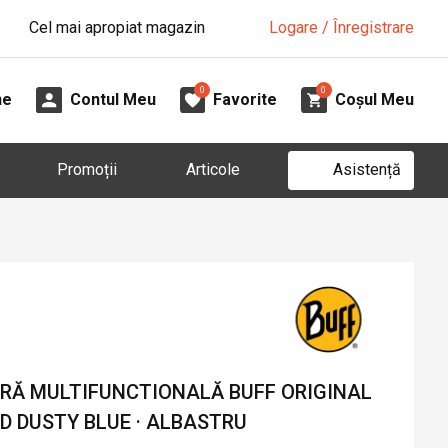
Cel mai apropiat magazin
Logare / Înregistrare
0
0
ne
Contul Meu
Favorite
Coșul Meu
Asistență
Promoții
Articole
Ă MULTIFUNCTIONALĂ BUFF ORIGINAL
D DUSTY BLUE · ALBASTRU