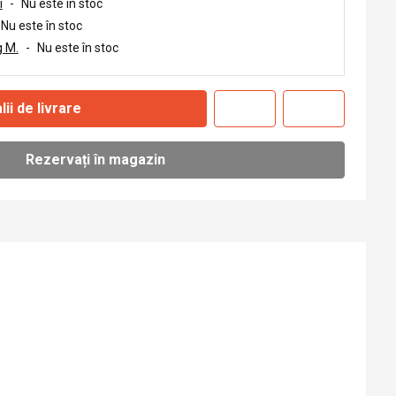
i
-
Nu este în stoc
Nu este în stoc
 M.
-
Nu este în stoc
lii de livrare
Rezervați în magazin