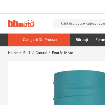
Categorii De Produse
Bărbați
Feme
Home
/
Buff
/
Casual
/
Eșarfe Moto