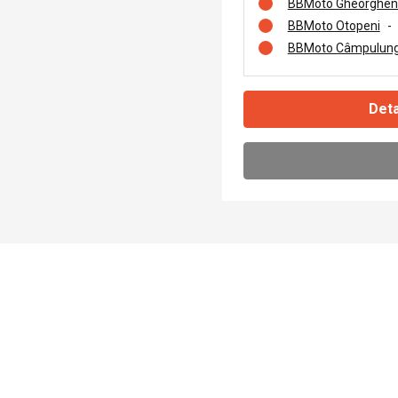
BBMoto Gheorghen
BBMoto Otopeni
-
BBMoto Câmpulung
Deta