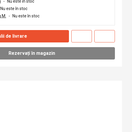
i
-
Nu este în stoc
Nu este în stoc
 M.
-
Nu este în stoc
lii de livrare
Rezervați în magazin