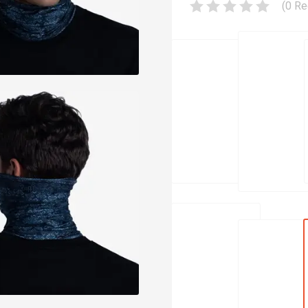
(
0
Re