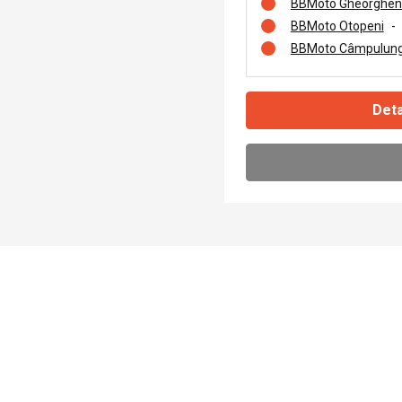
BBMoto Gheorghen
BBMoto Otopeni
-
BBMoto Câmpulung
Deta