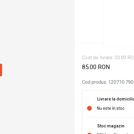
Cost de livrare: 20.00 R
85.00 RON
Cod produs
:
120710.790
Livrare la domicili
Nu este în stoc
Stoc magazin