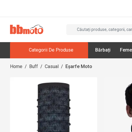
Categorii De Produse
Bărbați
Feme
Home
/
Buff
/
Casual
/
Eșarfe Moto