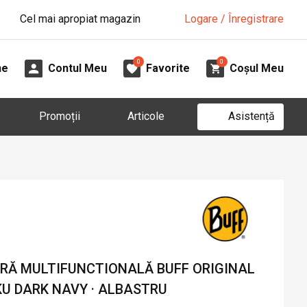
Cel mai apropiat magazin
Logare / Înregistrare
0
0
ne
Contul Meu
Favorite
Coșul Meu
Asistență
Promoții
Articole
Ă MULTIFUNCTIONALĂ BUFF ORIGINAL
U DARK NAVY · ALBASTRU