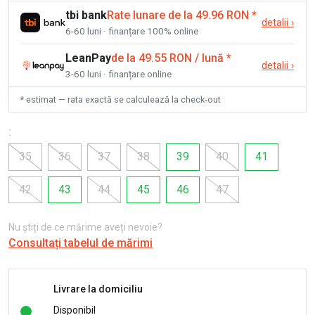
tbi bank
Rate lunare de la 49.96 RON
*
detalii
›
6-60 luni · finanțare 100% online
LeanPay
de la 49.55 RON / lună
*
detalii
›
3-60 luni · finanțare online
* estimat — rata exactă se calculează la check-out
:
35
36
37
38
39
40
41
42
43
44
45
46
47
Nu știți de ce mărime aveți nevoie?
Consultați tabelul de mărimi
Livrare la domiciliu
Disponibil