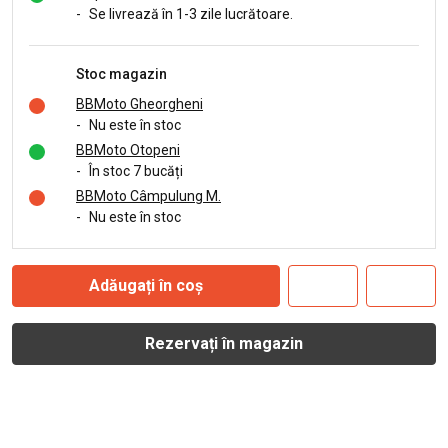
-
Se livrează în 1-3 zile lucrătoare.
Stoc magazin
BBMoto Gheorgheni
-
Nu este în stoc
BBMoto Otopeni
-
În stoc 7 bucăți
BBMoto Câmpulung M.
-
Nu este în stoc
Adăugați în coș
Rezervați în magazin