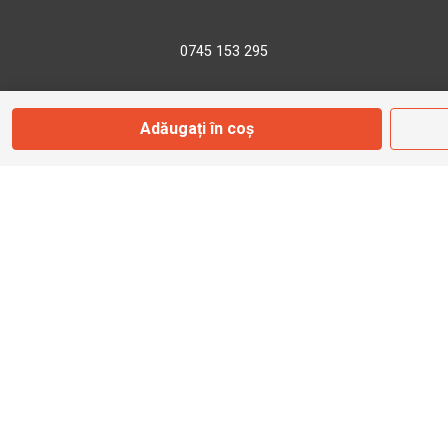
0745 153 295
info@bbmoto.ro
Adăugați în coș
Magazin
Otopeni
Str. Ferme D Nr. 2
Otopeni, Ilfov
Marți - Sâmbătă: 10:00 - 18:00