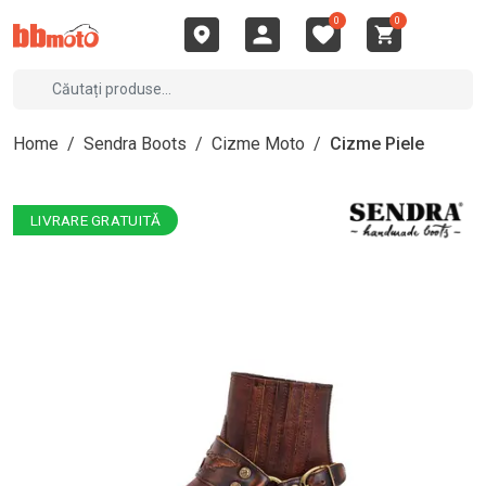
0
0
Home
/
Sendra Boots
/
Cizme Moto
/
Cizme Piele
LIVRARE GRATUITĂ