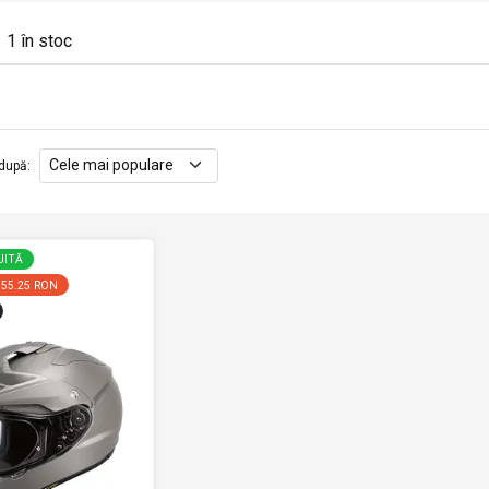
1
în stoc
după
:
UITĂ
155.25 RON