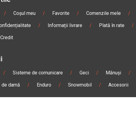
/
Coșul meu
/
Favorite
/
Comenzile mele
/
onfidențialitate
/
Informații livrare
/
Plată în rate
/
iCredit
i
/
Sisteme de comunicare
/
Geci
/
Mănuși
/
e de damă
/
Enduro
/
Snowmobil
/
Accesorii
n
Gheorgheni
Magazin
Otopeni
olae Bălcescu Nr. 100
Str. Ferme D Nr. 2
eni, Harghita
Otopeni, Ilfov
Sâmbătă: 09:00 - 17:00
Marți - Sâmbătă: 10:00 - 18