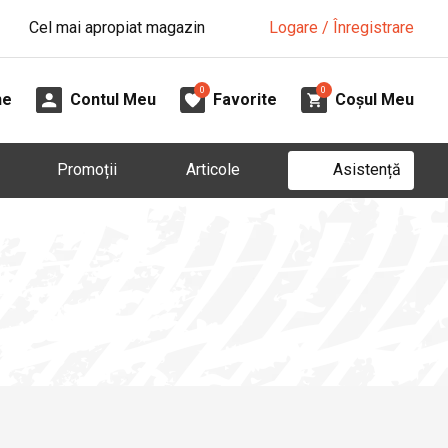
Cel mai apropiat magazin
Logare / Înregistrare
0
0
ne
Contul Meu
Favorite
Coșul Meu
Asistență
Promoții
Articole