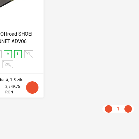
 Offroad SHOEI
RNET ADV06
M
L
XL
2XL
uită, 1-3 zile
2,949.75
RON
1