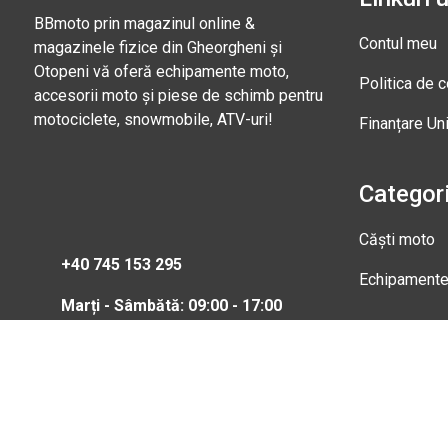
BBmoto prin magazinul online &
Contul meu
magazinele fizice din Gheorgheni și
Otopeni vă oferă echipamente moto,
Politica de c
accesorii moto și piese de schimb pentru
motociclete, snowmobile, ATV-uri!
Finanțare Un
Categori
Căști moto
+40 745 153 295
Echipament
Marți - Sâmbătă: 09:00 - 17:00
Magazi
Str. Nic
Gheorgh
Marți - 