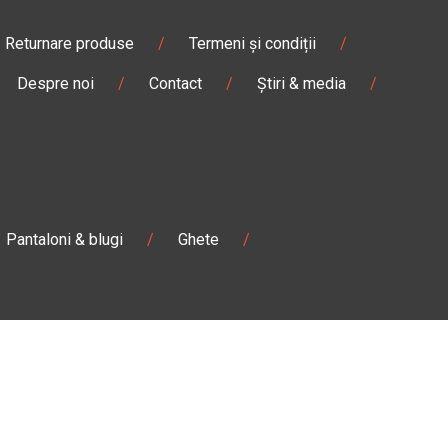
Returnare produse
/
Termeni și condiții
/
Despre noi
/
Contact
/
Știri & media
/
Pantaloni & blugi
/
Ghete
/
Magazin
Câmpulung M.
Str. Valea Seacă nr. 5
Câmpulung Moldovenesc, Suceava
:00
Marți - Sâmbătă: 10:00 - 18:00