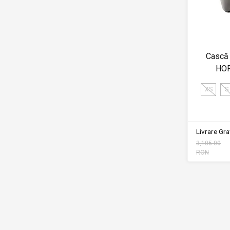
Cască
HO
XS
S
Livrare Grat
3,105.00
RON