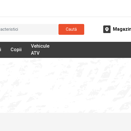
Magazi
Caută
Vehicule
i
Copii
ATV