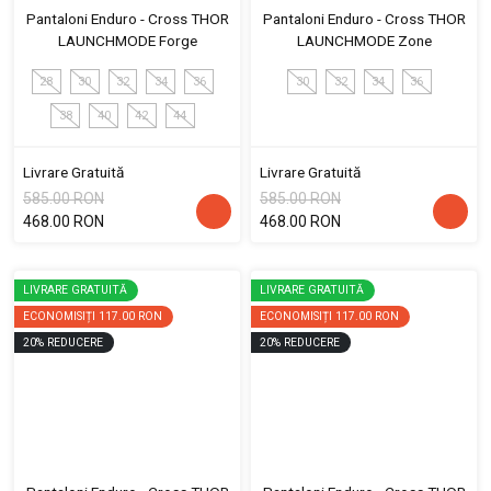
Pantaloni Enduro - Cross THOR
Pantaloni Enduro - Cross THOR
LAUNCHMODE Forge
LAUNCHMODE Zone
28
30
32
34
36
30
32
34
36
38
40
42
44
Livrare Gratuită
Livrare Gratuită
585.00 RON
585.00 RON
468.00 RON
468.00 RON
LIVRARE GRATUITĂ
LIVRARE GRATUITĂ
ECONOMISIȚI
117.00 RON
ECONOMISIȚI
117.00 RON
20
%
REDUCERE
20
%
REDUCERE