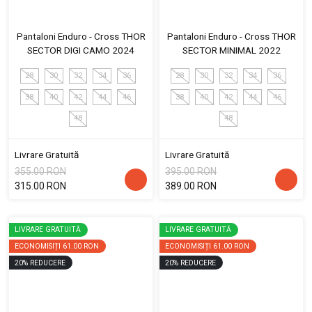
Pantaloni Enduro - Cross THOR
Pantaloni Enduro - Cross THOR
SECTOR DIGI CAMO 2024
SECTOR MINIMAL 2022
28
30
32
34
36
28
30
32
34
36
38
40
42
44
46
38
40
42
44
46
48
48
Livrare Gratuită
Livrare Gratuită
355.00 RON
395.00 RON
315.00 RON
389.00 RON
LIVRARE GRATUITĂ
LIVRARE GRATUITĂ
ECONOMISIȚI
61.00 RON
ECONOMISIȚI
61.00 RON
20
%
REDUCERE
20
%
REDUCERE