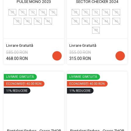
PULSE MONO 2023
SECTOR CHECKER 2024
28
30
32
34
36
28
30
32
34
36
38
40
42
44
38
40
42
44
46
48
Livrare Gratuită
Livrare Gratuită
585.00 RON
355.00 RON
468.00 RON
315.00 RON
LIVRARE GRATUITĂ
LIVRARE GRATUITĂ
ECONOMISIȚI
40.00 RON
ECONOMISIȚI
40.00 RON
11
%
REDUCERE
11
%
REDUCERE
Pantaloni Enduro - Cross THOR
Pantaloni Enduro - Cross THOR