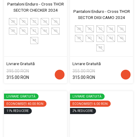
Pantaloni Enduro - Cross THOR
SECTOR CHECKER 2024
Pantaloni Enduro - Cross THOR
SECTOR DIGI CAMO 2024
28
30
32
34
36
28
30
32
34
36
38
40
42
44
46
38
40
42
44
46
48
48
Livrare Gratuită
Livrare Gratuită
395.00 RON
355.00 RON
315.00 RON
315.00 RON
LIVRARE GRATUITĂ
LIVRARE GRATUITĂ
ECONOMISIȚI
40.00 RON
ECONOMISIȚI
6.00 RON
11
%
REDUCERE
2
%
REDUCERE