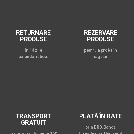
RETURNARE
REZERVARE
PRODUSE
PRODUSE
în 14 zile
pentru a proba în
calendaristice.
magazin.
TRANSPORT
PLATĂ ÎN RATE
GRATUIT
prin BRD, Banca
Transilvania, Unicredit,
la comenzi de peste 200