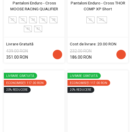
Pantaloni Enduro - Cross
Pantaloni Enduro - Cross THOR
MOOSE RACING QUALIFIER
COMP XP Short
30
32
34
36
38
XL
2XL
40
42
Livrare Gratuită
Cost de livrare: 20.00 RON
439.00 RON
232.00 RON
351.00 RON
186.00 RON
LIVRARE GRATUITĂ
LIVRARE GRATUITĂ
ECONOMISIȚI
117.00 RON
ECONOMISIȚI
117.00 RON
20
%
REDUCERE
20
%
REDUCERE