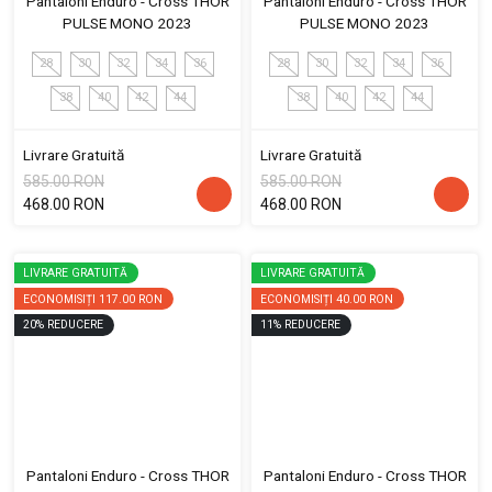
Pantaloni Enduro - Cross THOR
Pantaloni Enduro - Cross THOR
PULSE MONO 2023
PULSE MONO 2023
28
30
32
34
36
28
30
32
34
36
38
40
42
44
38
40
42
44
Livrare Gratuită
Livrare Gratuită
585.00 RON
585.00 RON
468.00 RON
468.00 RON
LIVRARE GRATUITĂ
LIVRARE GRATUITĂ
ECONOMISIȚI
117.00 RON
ECONOMISIȚI
40.00 RON
20
%
REDUCERE
11
%
REDUCERE
Pantaloni Enduro - Cross THOR
Pantaloni Enduro - Cross THOR