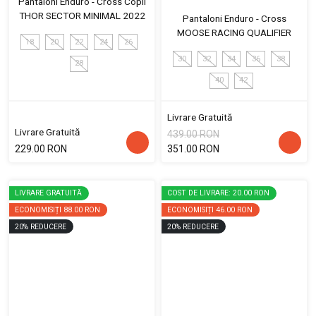
Pantaloni Enduro - Cross Copii
THOR SECTOR MINIMAL 2022
Pantaloni Enduro - Cross
MOOSE RACING QUALIFIER
18
20
22
24
26
30
32
34
36
38
28
40
42
Livrare Gratuită
Livrare Gratuită
439.00 RON
229.00 RON
351.00 RON
LIVRARE GRATUITĂ
COST DE LIVRARE: 20.00 RON
ECONOMISIȚI
88.00 RON
ECONOMISIȚI
46.00 RON
20
%
REDUCERE
20
%
REDUCERE