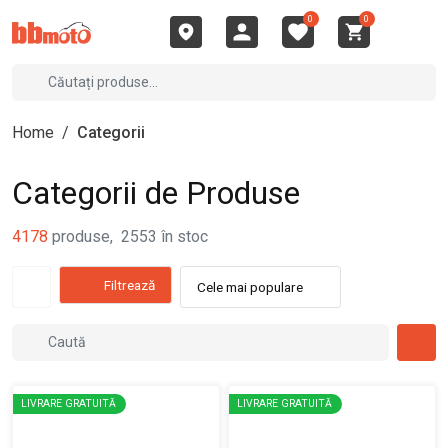
0
0
Home
/
Categorii
Categorii de Produse
4178
produse
,
2553
în stoc
Filtrează
Cele mai populare
LIVRARE GRATUITĂ
LIVRARE GRATUITĂ