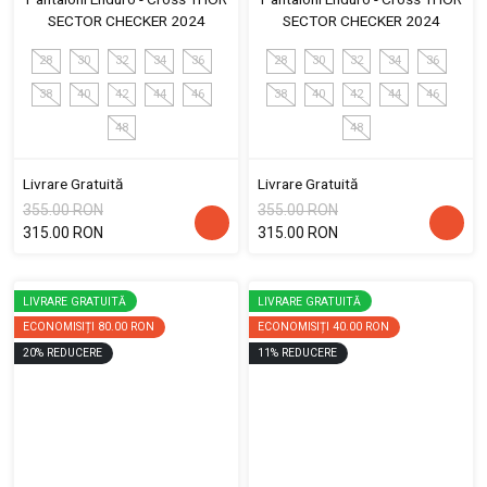
SECTOR CHECKER 2024
SECTOR CHECKER 2024
28
30
32
34
36
28
30
32
34
36
38
40
42
44
46
38
40
42
44
46
48
48
Livrare Gratuită
Livrare Gratuită
355.00 RON
355.00 RON
315.00 RON
315.00 RON
LIVRARE GRATUITĂ
LIVRARE GRATUITĂ
ECONOMISIȚI
80.00 RON
ECONOMISIȚI
40.00 RON
20
%
REDUCERE
11
%
REDUCERE