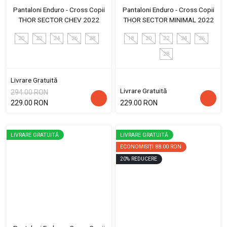
Pantaloni Enduro - Cross Copii
Pantaloni Enduro - Cross Copii
THOR SECTOR CHEV 2022
THOR SECTOR MINIMAL 2022
20
22
24
26
28
18
20
22
24
26
28
Livrare Gratuită
Livrare Gratuită
294.00 RON
229.00 RON
229.00 RON
LIVRARE GRATUITĂ
LIVRARE GRATUITĂ
ECONOMISIȚI
88.00 RON
20
%
REDUCERE