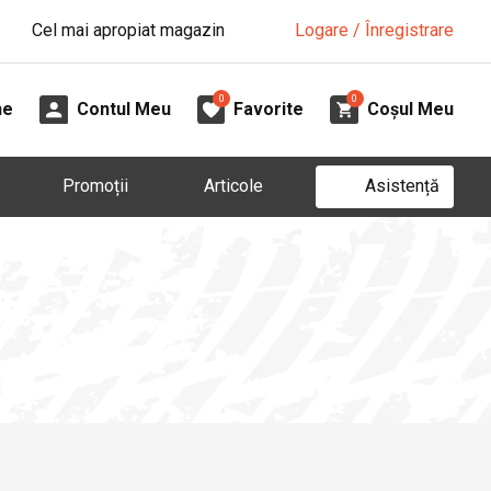
Cel mai apropiat magazin
Logare / Înregistrare
0
0
ne
Contul Meu
Favorite
Coșul Meu
Asistență
Promoții
Articole