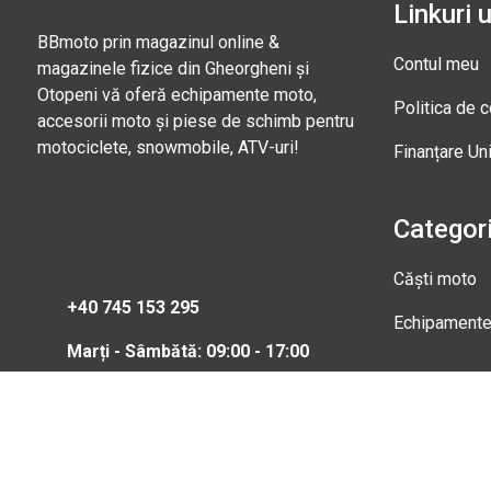
Linkuri u
BBmoto prin magazinul online &
Contul meu
magazinele fizice din Gheorgheni și
Otopeni vă oferă echipamente moto,
Politica de c
accesorii moto și piese de schimb pentru
motociclete, snowmobile, ATV-uri!
Finanțare Un
Categori
Căști moto
+40 745 153 295
Echipament
Marți - Sâmbătă: 09:00 - 17:00
Magazi
Str. Nic
Gheorgh