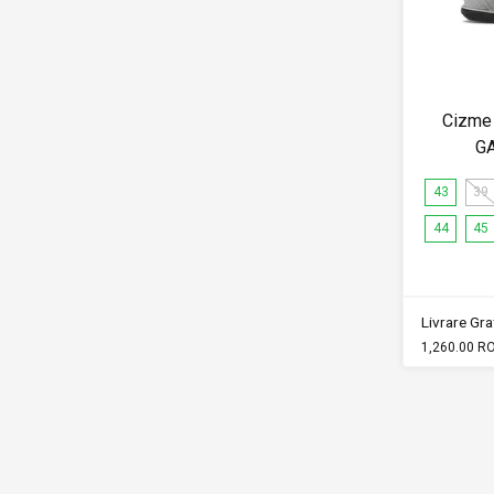
Cizme 
G
43
39
44
45
Livrare Grat
1,260.00 R