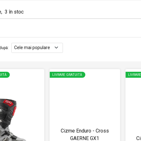
e
,
3
în stoc
după
:
UITĂ
LIVRARE GRATUITĂ
LIVRAR
Cizme Enduro - Cross
GAERNE GX1
C