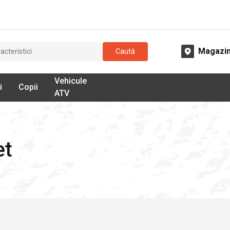
Magazi
Caută
Vehicule
i
Copii
ATV
et