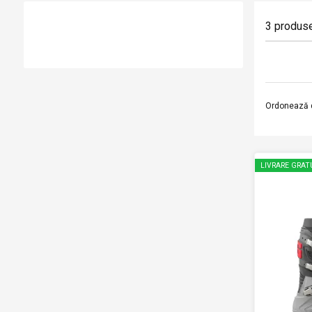
3
produs
Ordonează 
LIVRARE GRAT