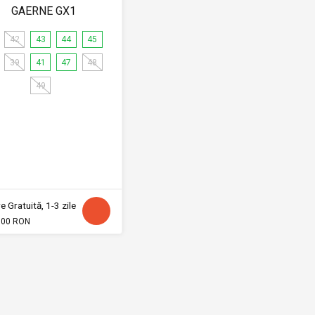
GAERNE GX1
42
43
44
45
39
41
47
48
49
e Gratuită, 1-3 zile
.00 RON