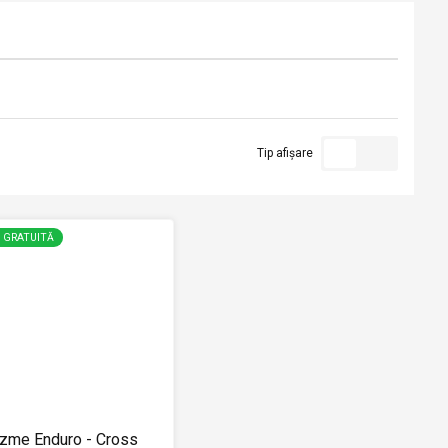
Tip afișare
E GRATUITĂ
izme Enduro - Cross