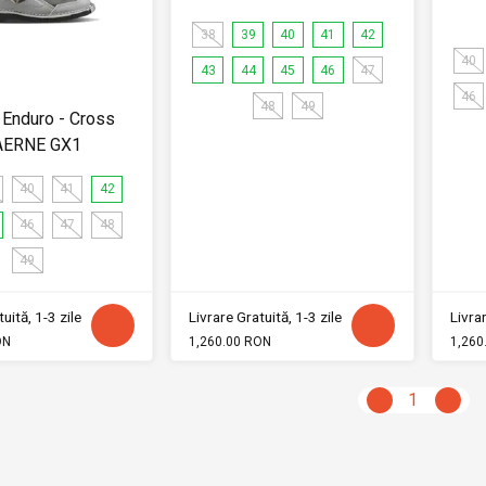
38
39
40
41
42
40
43
44
45
46
47
46
48
49
Enduro - Cross
AERNE GX1
40
41
42
46
47
48
49
uită, 1-3 zile
Livrare Gratuită, 1-3 zile
Livrar
ON
1,260.00 RON
1,260
1