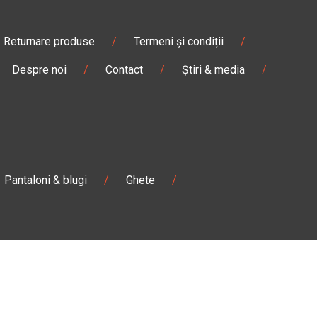
Returnare produse
/
Termeni și condiții
/
Despre noi
/
Contact
/
Știri & media
/
Pantaloni & blugi
/
Ghete
/
Magazin
Câmpulung M.
Str. Valea Seacă nr. 5
Câmpulung Moldovenesc, Suceava