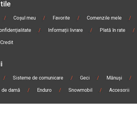
tile
/
Coșul meu
/
Favorite
/
Comenzile mele
/
onfidențialitate
/
Informații livrare
/
Plată în rate
/
iCredit
i
/
Sisteme de comunicare
/
Geci
/
Mănuși
/
e de damă
/
Enduro
/
Snowmobil
/
Accesorii
n
Gheorgheni
Magazin
Otopeni
olae Bălcescu Nr. 100
Str. Ferme D Nr. 2
eni, Harghita
Otopeni, Ilfov