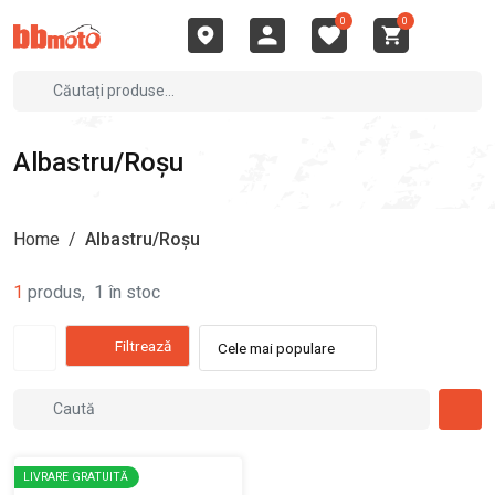
0
0
Albastru/Roșu
Home
/
Albastru/Roșu
1
produs
,
1
în stoc
Filtrează
Cele mai populare
LIVRARE GRATUITĂ