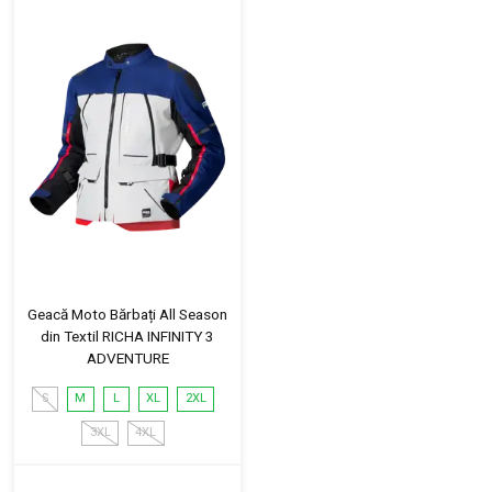
Geacă Moto Bărbați All Season
din Textil RICHA INFINITY 3
ADVENTURE
S
M
L
XL
2XL
3XL
4XL