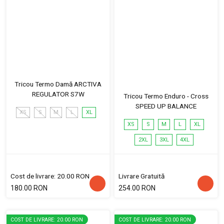
Tricou Termo Damă ARCTIVA
REGULATOR S7W
Tricou Termo Enduro - Cross
SPEED UP BALANCE
XS
S
M
L
XL
XS
S
M
L
XL
2XL
3XL
4XL
Cost de livrare: 20.00 RON
Livrare Gratuită
180.00 RON
254.00 RON
COST DE LIVRARE: 20.00 RON
COST DE LIVRARE: 20.00 RON