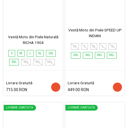
Vestă Moto din Piele SPEED UP
INDIAN
Vestă Moto din Piele Naturală
RICHA 1904
XS
S
M
L
XL
S
M
L
XL
2XL
2XL
3XL
4XL
5XL
3XL
4XL
5XL
6XL
Livrare Gratuită
Livrare Gratuită
715.00 RON
449.00 RON
LIVRARE GRATUITĂ
LIVRARE GRATUITĂ