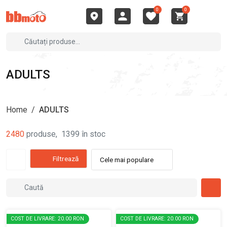
0
0
ADULTS
Home
/
ADULTS
2480
produse
,
1399
în stoc
Filtrează
Cele mai populare
COST DE LIVRARE: 20.00 RON
COST DE LIVRARE: 20.00 RON