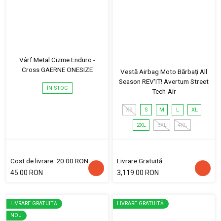
Vârf Metal Cizme Enduro -
Cross GAERNE ONESIZE
Vestă Airbag Moto Bărbați All
Season REV'IT! Avertum Street
ÎN STOC
Tech-Air
XS
S
M
L
XL
2XL
3XL
4XL
Cost de livrare: 20.00 RON
Livrare Gratuită
45.00 RON
3,119.00 RON
LIVRARE GRATUITĂ
LIVRARE GRATUITĂ
NOU