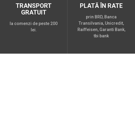
TRANSPORT
PLATĂ ÎN RATE
GRATUIT
prin BRD, Banca
Transilvania, Unicredit,
la comenzi de peste 200
Raiffeisen, Garanti Bank,
lei.
tbi bank