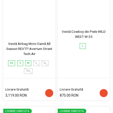
Vestă Cowboy din Piele WILD
WEST W-35
Vestă Airbag Moto Damă All
L
Season REV'IT! Avertum Street
Tech-Air
XS
S
M
L
XL
2XL
Livrare Gratuită
Livrare Gratuită
3,119.00 RON
875.00 RON
LIVRARE GRATUITĂ
LIVRARE GRATUITĂ