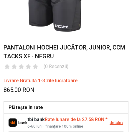
PANTALONI HOCHEI JUCĂTOR, JUNIOR, CCM
TACKS XF · NEGRU
(
0
Recenzii
)
Livrare Gratuită 1-3 zile lucrătoare
865.00 RON
Plătește în rate
tbi bank
Rate lunare de la 27.58 RON
*
detalii
›
6-60 luni · finanțare 100% online