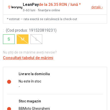
LeanPay
de la 26.35 RON / lună
*
detalii
›
3-60 luni · finanțare online
* estimat — rata exactă se calculează la check-out
:
(
Cod produs
:
191520819231
)
S
M
L
Nu știți de ce mărime aveți nevoie?
Consultați tabelul de mărimi
Livrare la domiciliu
Nu este în stoc
-
Stoc magazin
BBMoto Gheorgheni