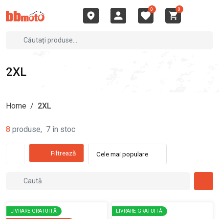
0
0
2XL
Home
/
2XL
8
produse
,
7
în stoc
Filtrează
Cele mai populare
LIVRARE GRATUITĂ
LIVRARE GRATUITĂ