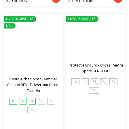
329.00 RON
3,119.00 RON
LIVRARE GRATUITĂ
LIVRARE GRATUITĂ
NOU
Protecție Enduro - Cross Pentru
Spate KENGURU
Vestă Airbag Moto Damă All
XS
S
M
L
XL
Season REV'IT! Avertum Street
Tech-Air
2XL
XS
S
M
L
XL
2XL