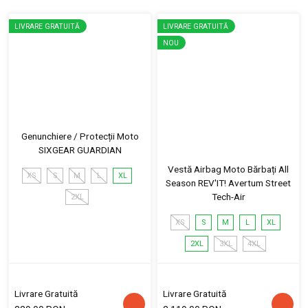
LIVRARE GRATUITĂ
LIVRARE GRATUITĂ
NOU
Genunchiere / Protecții Moto
SIXGEAR GUARDIAN
Vestă Airbag Moto Bărbați All
XS
S
M
L
XL
Season REV'IT! Avertum Street
Tech-Air
2XL
XS
S
M
L
XL
2XL
3XL
4XL
Livrare Gratuită
Livrare Gratuită