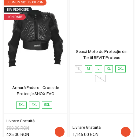
ECONOMISIȚI
75.00 RON
15
%
REDUCERE
LICHIDARE
Geacă Moto de Protecție din
Textil REVIT Proteus
S
M
L
XL
2XL
3XL
Armură Enduro - Cross de
Protecție SHOX EVO
3XL
4XL
5XL
Livrare Gratuită
Livrare Gratuită
500.00 RON
425.00 RON
1,145.00 RON