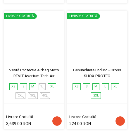
LIVRARE GRATUITĂ
LIVRARE GRATUITĂ
Vestă Protecție Airbag Moto
Genunchiere Enduro - Cross
REVIT Avertum Tech-Air
SHOX PROTEC
XS
S
M
L
XL
XS
S
M
L
XL
2XL
3XL
4XL
2XL
Livrare Gratuită
Livrare Gratuită
3,639.00 RON
224.00 RON