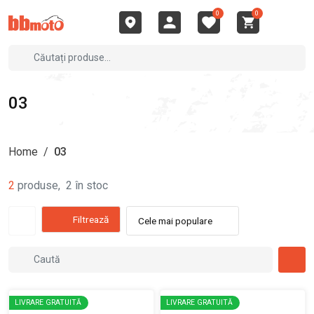
0
0
03
Home
/
03
2
produse
,
2
în stoc
Filtrează
Cele mai populare
LIVRARE GRATUITĂ
LIVRARE GRATUITĂ