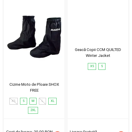
Geacă Copii CCM QUILTED
Winter Jacket
XS
S
Cizme Moto de Ploaie SHOX
FREE
XS
S
M
L
XL
2XL
Cost de livrare: 20.00 RON
Livrare Gratuită