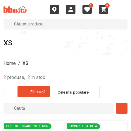
0
0
XS
Home
/
XS
2
produse
,
2
în stoc
Filtrează
Cele mai populare
COST DE LIVRARE: 20.00 RON
LIVRARE GRATUITĂ