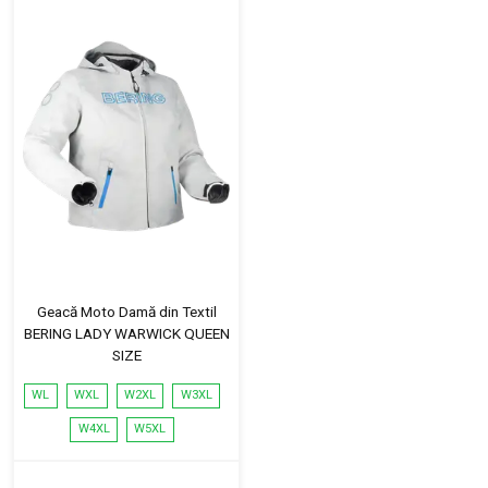
Geacă Moto Damă din Textil
BERING LADY WARWICK QUEEN
SIZE
WL
WXL
W2XL
W3XL
W4XL
W5XL