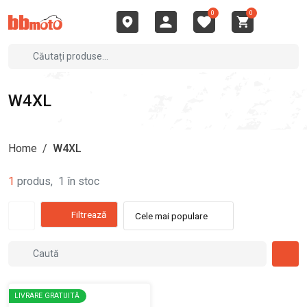
0
0
W4XL
Home
/
W4XL
1
produs
,
1
în stoc
Filtrează
Cele mai populare
LIVRARE GRATUITĂ