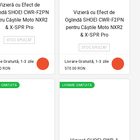
Vizieră cu Efect de
indă SHOEI CWR-F2PN
Vizieră cu Efect de
tru Căștile Moto NXR2
Oglindă SHOEI CWR-F2PN
& X-SPR Pro
pentru Căștile Moto NXR2
& X-SPR Pro
STOC EPUIZAT
STOC EPUIZAT
e Gratuită, 1-3 zile
Livrare Gratuită, 1-3 zile
0 RON
570.00 RON
E GRATUITĂ
LIVRARE GRATUITĂ