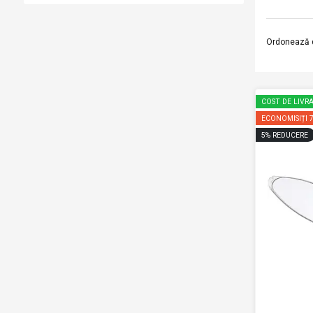
Ordonează 
COST DE LIVRA
ECONOMISIȚI
5
%
REDUCERE