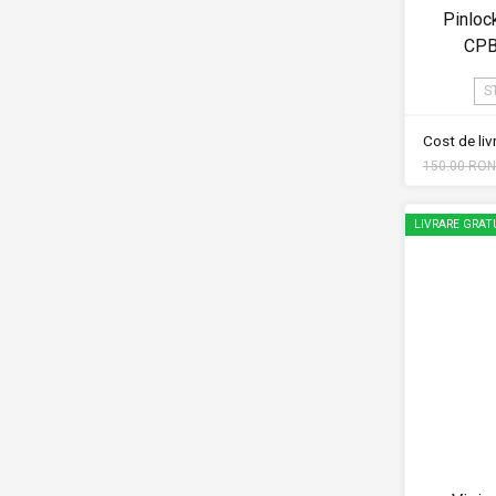
Pinloc
CPB
S
Cost de li
150.00 RON
LIVRARE GRAT