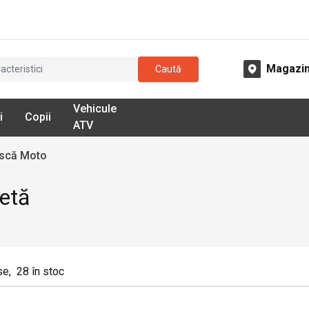
Magazi
Caută
Vehicule
i
Copii
ATV
ască Moto
letă
se
,
28
în stoc