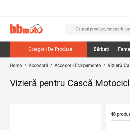
Categorii De Produse
Bărbați
Feme
Home
/
Accesorii
/
Accesorii Echipamente
/
Vizieră C
Vizieră pentru Cască Motocic
48
produ