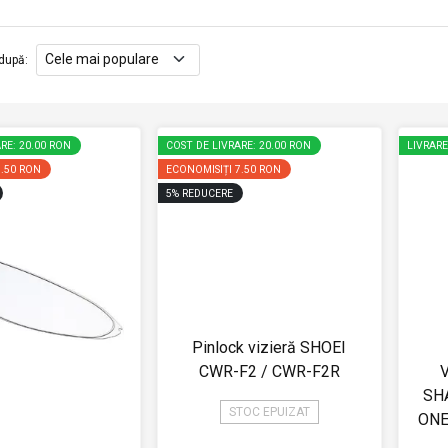
după
:
RE: 20.00 RON
COST DE LIVRARE: 20.00 RON
LIVRAR
7.50 RON
ECONOMISIȚI
7.50 RON
5
%
REDUCERE
Pinlock vizieră SHOEI
CWR-F2 / CWR-F2R
V
SH
STOC EPUIZAT
ONE