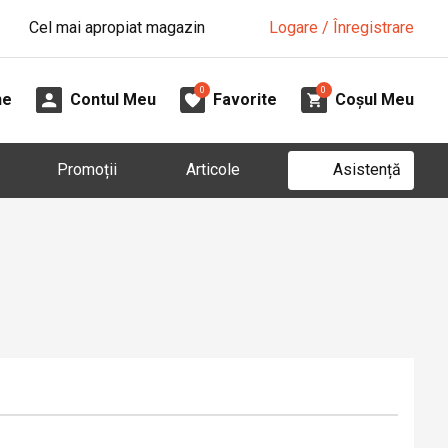
Cel mai apropiat magazin
Logare / Înregistrare
0
0
ne
Contul Meu
Favorite
Coșul Meu
Asistență
Promoții
Articole