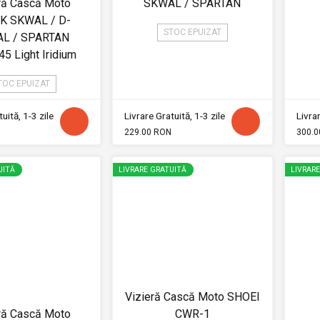
ră Cască Moto
SKWAL / SPARTAN
K SKWAL / D-
STOC EPUIZAT
L / SPARTAN
5 Light Iridium
TOC EPUIZAT
uită, 1-3 zile
Livrare Gratuită, 1-3 zile
Livrar
229.00 RON
300.0
UITĂ
LIVRARE GRATUITĂ
LIVRAR
Vizieră Cască Moto SHOEI
ră Cască Moto
CWR-1