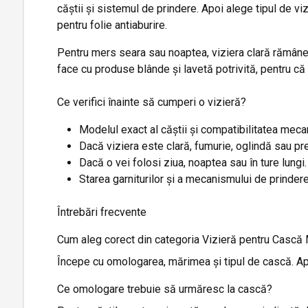
căștii și sistemul de prindere. Apoi alege tipul de vi
pentru folie antiaburire.
Pentru mers seara sau noaptea, viziera clară rămâne c
face cu produse blânde și lavetă potrivită, pentru că z
Ce verifici înainte să cumperi o vizieră?
Modelul exact al căștii și compatibilitatea meca
Dacă viziera este clară, fumurie, oglindă sau pre
Dacă o vei folosi ziua, noaptea sau în ture lungi.
Starea garniturilor și a mecanismului de prinder
Întrebări frecvente
Cum aleg corect din categoria Vizieră pentru Cască
Începe cu omologarea, mărimea și tipul de cască. Apoi 
Ce omologare trebuie să urmăresc la cască?