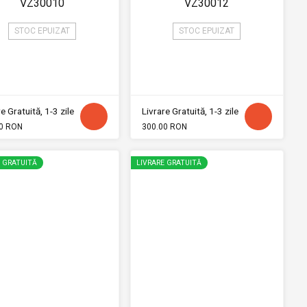
VZ30010
VZ30012
STOC EPUIZAT
STOC EPUIZAT
e Gratuită, 1-3 zile
Livrare Gratuită, 1-3 zile
0 RON
300.00 RON
E GRATUITĂ
LIVRARE GRATUITĂ