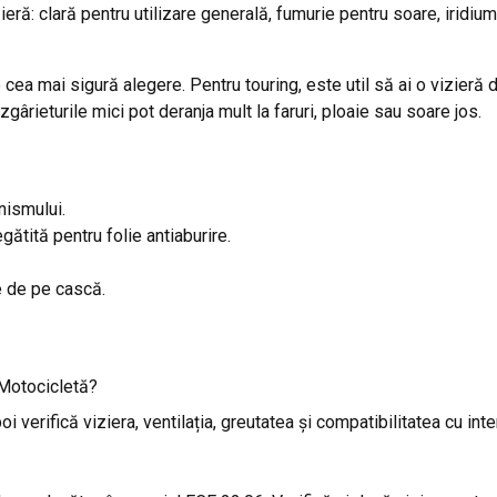
zieră: clară pentru utilizare generală, fumurie pentru soare, iridi
ea mai sigură alegere. Pentru touring, este util să ai o vizieră 
gârieturile mici pot deranja mult la faruri, ploaie sau soare jos.
nismului.
gătită pentru folie antiaburire.
e de pe cască.
 Motocicletă?
verifică viziera, ventilația, greutatea și compatibilitatea cu inte