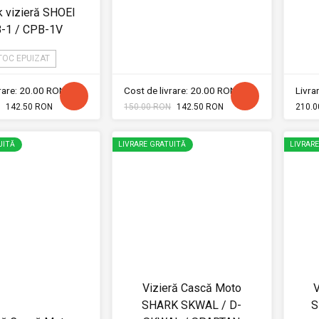
k vizieră SHOEI
-1 / CPB-1V
TOC EPUIZAT
vrare: 20.00 RON
Cost de livrare: 20.00 RON
Livrar
142.50 RON
150.00 RON
142.50 RON
210.0
UITĂ
LIVRARE GRATUITĂ
LIVRAR
Vizieră Cască Moto
V
SHARK SKWAL / D-
S