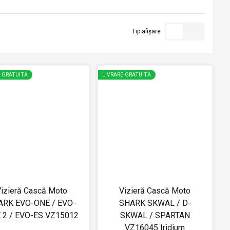
Tip afișare
E GRATUITĂ
LIVRARE GRATUITĂ
izieră Cască Moto
Vizieră Cască Moto
ARK EVO-ONE / EVO-
SHARK SKWAL / D-
 2 / EVO-ES VZ15012
SKWAL / SPARTAN
VZ16045 Iridium