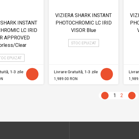
VIZIERA SHARK INSTANT
VIZ
 SHARK INSTANT
PHOTOCHROMIC LC IRID
PHO
HROMIC LC IRID
VISOR Blue
OR APPROVED
STOC EPUIZAT
orless/Clear
TOC EPUIZAT
uită, 1-3 zile
Livrare Gratuită, 1-3 zile
Livrar
ON
1,989.00 RON
1,989
1
2