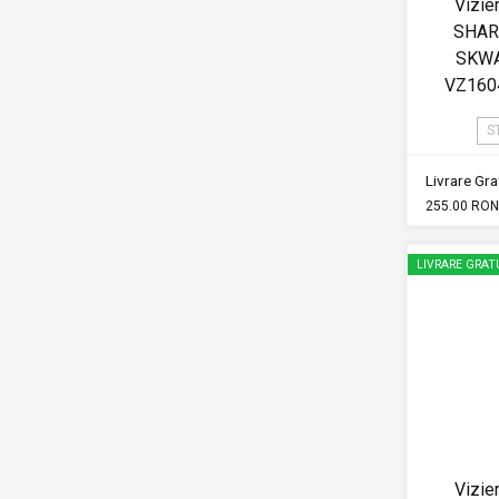
Vizie
SHAR
SKWA
VZ1604
S
Livrare Grat
255.00 RON
LIVRARE GRAT
Vizie