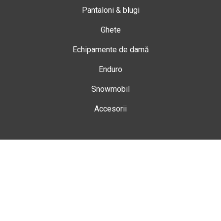
Pantaloni & blugi
Ghete
Echipamente de damă
Enduro
Snowmobil
Accesorii
Magazin
Gheorgheni
Str. Nicolae Bălcescu Nr. 100
Gheorgheni, Harghita