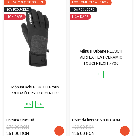
ECONOMISIȚI
28.00 RON
ECONOMISIȚI
14.00 RON
10
%
REDUCERE
10
%
REDUCERE
LICHIDARE
LICHIDARE
Mănuși Urbane REUSCH
VERTEX HEAT CERAMIC
TOUCH-TECH 7700
10
Mănuși schi REUSCH RYAN
MEIDA® DRY TOUCH-TEC
8.5
9.5
Livrare Gratuită
Cost de livrare: 20.00 RON
279.00 RON
139.00 RON
251.00 RON
125.00 RON