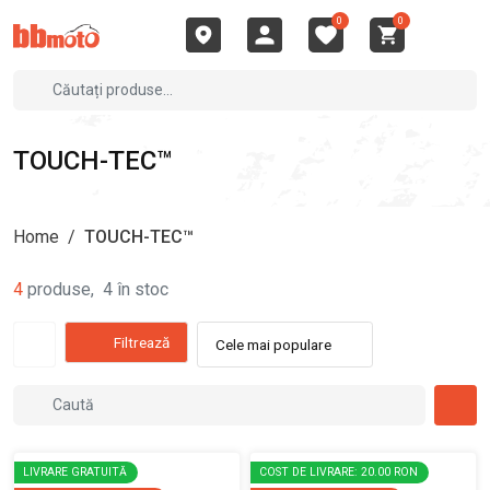
0
0
TOUCH-TEC™
Home
/
TOUCH-TEC™
4
produse
,
4
în stoc
Filtrează
Cele mai populare
LIVRARE GRATUITĂ
COST DE LIVRARE: 20.00 RON