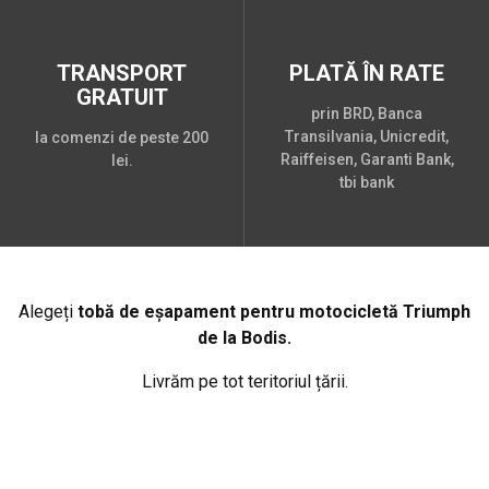
TRANSPORT
PLATĂ ÎN RATE
GRATUIT
prin BRD, Banca
Transilvania, Unicredit,
la comenzi de peste 200
Raiffeisen, Garanti Bank,
lei.
tbi bank
Alegeți
tobă de eșapament pentru motocicletă Triumph
de la Bodis.
Livrăm pe tot teritoriul țării.