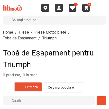
0
0
Home
/
Piese
/
Piese Motociclete
/
Tobă de Eșapament
/
Triumph
Tobă de Eșapament pentru
Triumph
0
produse
,
0
în stoc
Filtrează
Cele mai populare