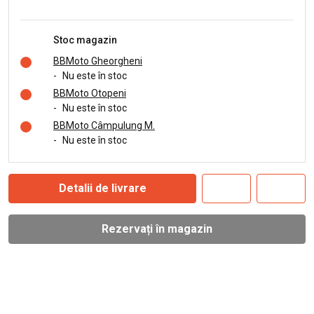
Stoc magazin
BBMoto Gheorgheni
-
Nu este în stoc
BBMoto Otopeni
-
Nu este în stoc
BBMoto Câmpulung M.
-
Nu este în stoc
Detalii de livrare
Rezervați în magazin