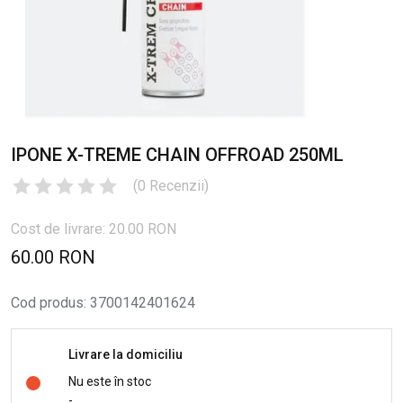
IPONE X-TREME CHAIN OFFROAD 250ML
(
0
Recenzii
)
Cost de livrare: 20.00 RON
60.00 RON
Cod produs
:
3700142401624
Livrare la domiciliu
Nu este în stoc
-