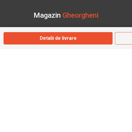
Magazin
Gheorgheni
Str. Nicolae Bălcescu Nr. 100
Detalii de livrare
Gheorgheni, Harghita
Marți - Sâmbătă: 09:00 - 17:00
0745 153 295
info@bbmoto.ro