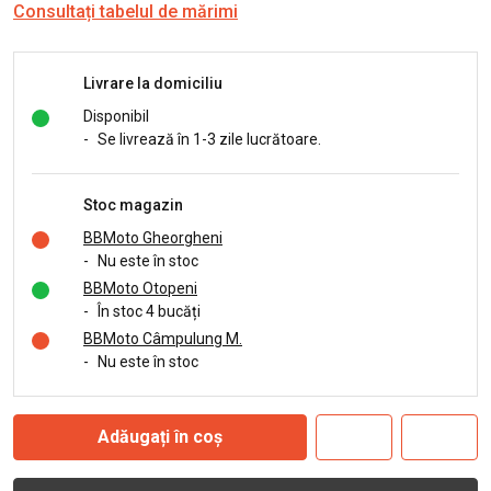
Consultați tabelul de mărimi
Livrare la domiciliu
Disponibil
-
Se livrează în 1-3 zile lucrătoare.
Stoc magazin
BBMoto Gheorgheni
-
Nu este în stoc
BBMoto Otopeni
-
În stoc 4 bucăți
BBMoto Câmpulung M.
-
Nu este în stoc
Adăugați în coș