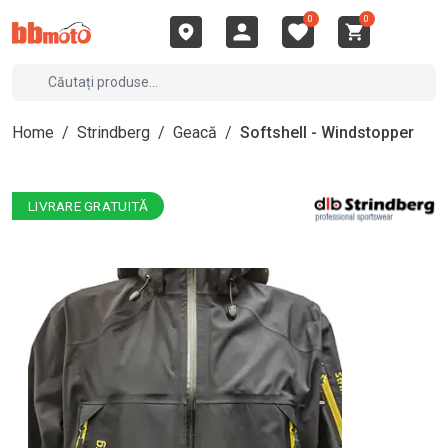
0
0
Home
/
Strindberg
/
Geacă
/
Softshell - Windstopper
LIVRARE GRATUITĂ