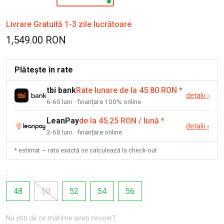
Livrare Gratuită 1-3 zile lucrătoare
1,549.00 RON
Plătește în rate
tbi bank
Rate lunare de la 45.80 RON
*
detalii
›
6-60 luni · finanțare 100% online
LeanPay
de la 45.25 RON / lună
*
detalii
›
3-60 luni · finanțare online
* estimat — rata exactă se calculează la check-out
:
48
50
52
54
56
Nu știți de ce mărime aveți nevoie?