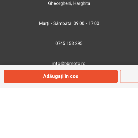
Gheorgheni, Harghita
Marți - Sâmbătă: 09:00 - 17:00
0745 153 295
info@bbmoto.ro
Adăugați în coș
Magazin
Otopeni
Str. Ferme D Nr. 2
Otopeni, Ilfov