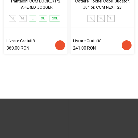
Pantaloni CCM LOCKER P2
Cotiere Hochei Copii, Jucător,
TAPERED JOGGER
Junior, CCM NEXT 23
S
M
L
XL
2XL
S
M
L
Livrare Gratuită
Livrare Gratuită
360.00 RON
241.00 RON