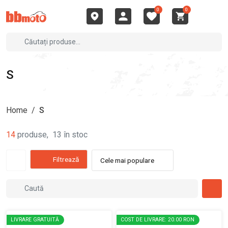
0
0
S
Home
/
S
14
produse
,
13
în stoc
Filtrează
Cele mai populare
LIVRARE GRATUITĂ
COST DE LIVRARE: 20.00 RON