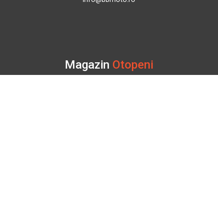
Magazin
Otopeni
Str. Ferme D Nr. 2
Otopeni, Ilfov
Marți - Sâmbătă: 10:00 - 18:00
0755 141 155
otopeni@bbmoto.ro