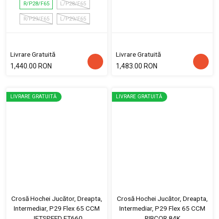
R/P28/F65
L/P28/F65
R/P29/F65
L/P29/F65
Livrare Gratuită
Livrare Gratuită
1,440.00 RON
1,483.00 RON
LIVRARE GRATUITĂ
LIVRARE GRATUITĂ
Crosă Hochei Jucător, Dreapta,
Crosă Hochei Jucător, Dreapta,
Intermediar, P29 Flex 65 CCM
Intermediar, P29 Flex 65 CCM
JETSPEED FT660
RIBCOR 84K