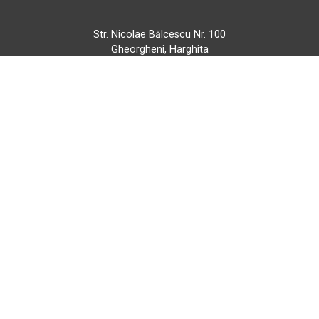
Str. Nicolae Bălcescu Nr. 100
Gheorgheni, Harghita
Marți - Sâmbătă: 09:00 - 17:00
0745 153 295
info@bbmoto.ro
Magazin
Otopeni