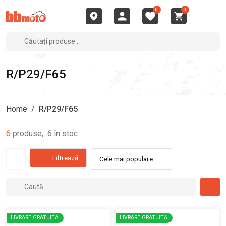
0
0
R/P29/F65
Home
/
R/P29/F65
6
produse
,
6
în stoc
Filtrează
Cele mai populare
LIVRARE GRATUITĂ
LIVRARE GRATUITĂ