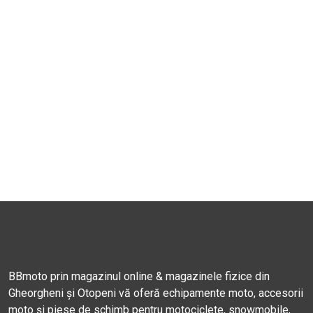
BBmoto prin magazinul online & magazinele fizice din
Gheorgheni și Otopeni vă oferă echipamente moto, accesorii
moto și piese de schimb pentru motociclete, snowmobile,