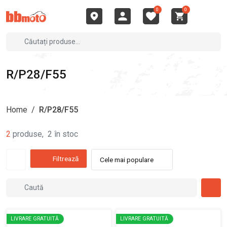
0
0
R/P28/F55
Home
/
R/P28/F55
2
produse
,
2
în stoc
Filtrează
Cele mai populare
LIVRARE GRATUITĂ
LIVRARE GRATUITĂ